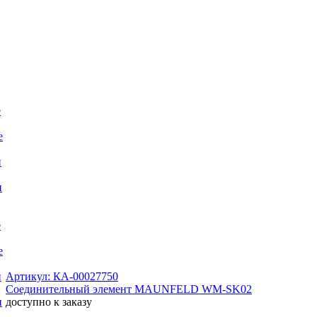
е
е
и
и
е
е
Артикул: КА-00027750
и
Соединительный элемент MAUNFELD WM-SK02
доступно к заказу
и