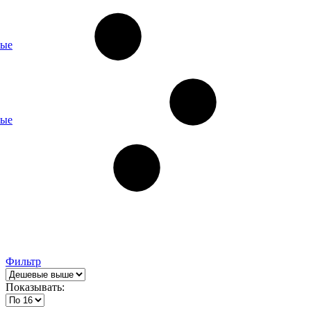
ные
ные
Фильтр
Показывать: