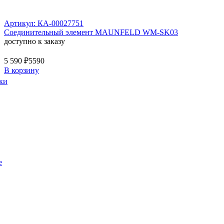
Артикул: КА-00027751
Соединительный элемент MAUNFELD WM-SK03
доступно к заказу
5 590 ₽
5590
В корзину
ки
е