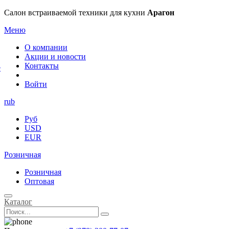
×
Салон встраиваемой техники для кухни
Арагон
Меню
О компании
Акции и новости
Контакты
е
Войти
rub
Руб
USD
EUR
Розничная
Розничная
Оптовая
Каталог