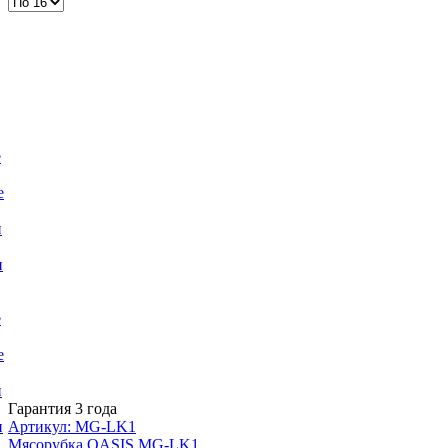
е
е
и
и
е
е
и
Гарантия 3 года
Артикул: MG-LK1
и
Мясорубка OASIS MG-LK1