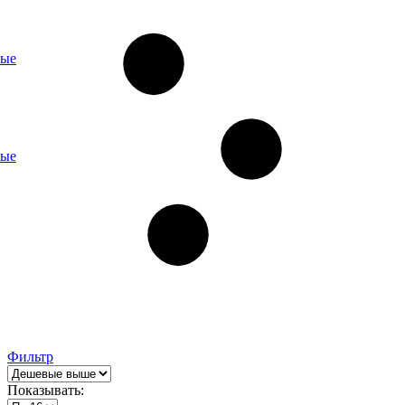
ные
ные
Фильтр
Показывать: