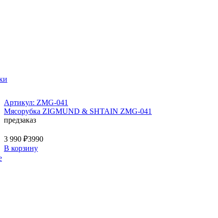
ки
Артикул: ZMG-041
Мясорубка ZIGMUND & SHTAIN ZMG-041
предзаказ
3 990 ₽
3990
В корзину
е