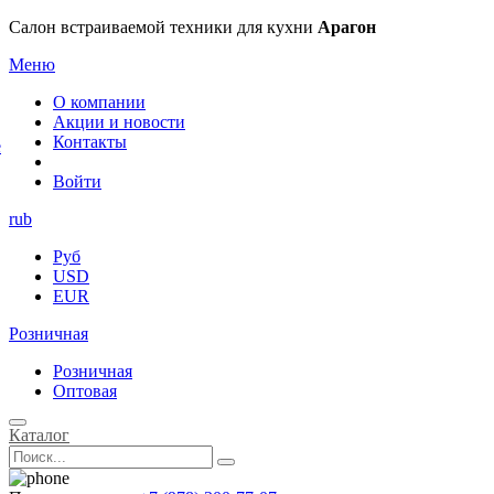
×
Салон встраиваемой техники для кухни
Арагон
Меню
О компании
Акции и новости
Контакты
е
Войти
rub
Руб
USD
EUR
Розничная
Розничная
Оптовая
Каталог