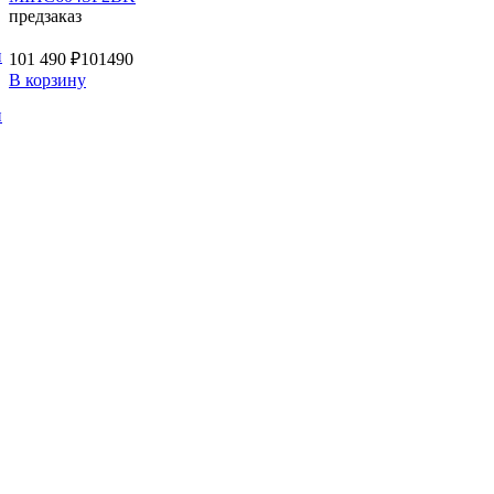
предзаказ
и
101 490 ₽
101490
В корзину
и