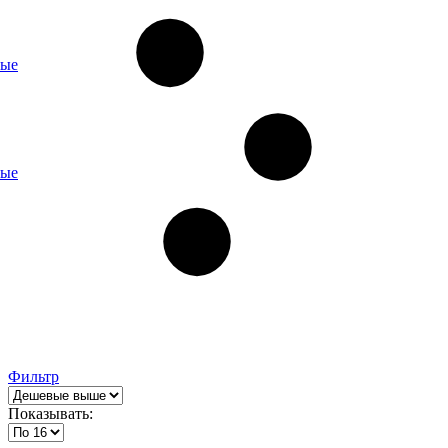
ные
ные
Фильтр
Показывать: