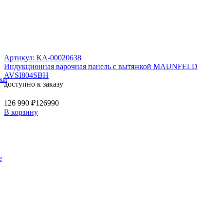
Артикул: КА-00020638
Индукционная варочная панель с вытяжкой MAUNFELD
AVSI804SBH
ки
доступно к заказу
126 990 ₽
126990
В корзину
е