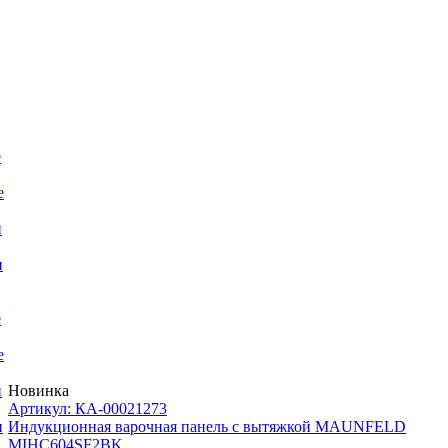
е
е
и
и
е
е
Новинка
и
Артикул: КА-00021273
Индукционная варочная панель с вытяжкой MAUNFELD
и
MIHC604SF2BK