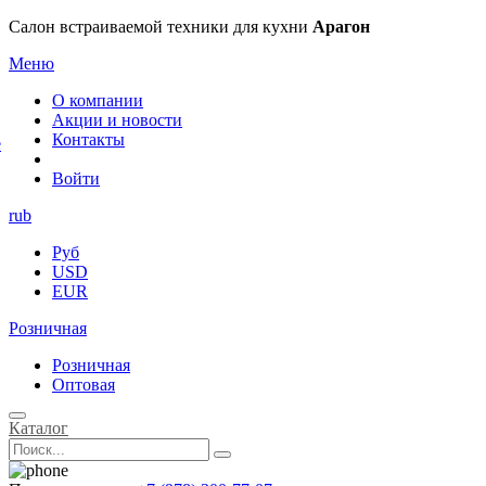
×
Салон встраиваемой техники для кухни
Арагон
Меню
О компании
Акции и новости
Контакты
е
Войти
rub
Руб
USD
EUR
Розничная
Розничная
Оптовая
Каталог