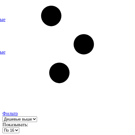
ные
ные
Фильтр
Показывать: