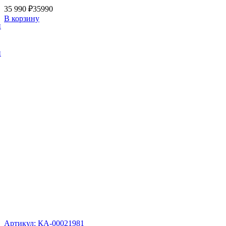
35 990 ₽
35990
В корзину
и
и
Артикул: КА-00021981