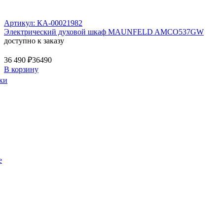
Артикул: КА-00021982
Электрический духовой шкаф MAUNFELD AMCO537GW
доступно к заказу
36 490 ₽
36490
В корзину
ки
е