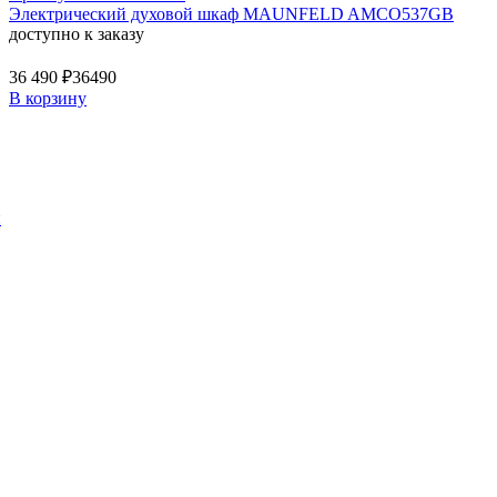
Электрический духовой шкаф MAUNFELD AMCO537GB
доступно к заказу
36 490 ₽
36490
В корзину
й