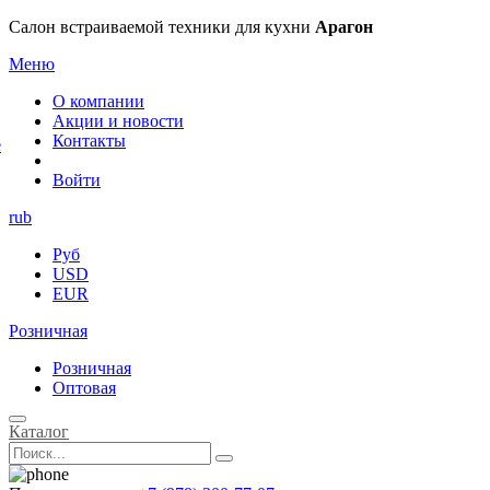
×
Салон встраиваемой техники для кухни
Арагон
Меню
О компании
Акции и новости
Контакты
е
Войти
rub
Руб
USD
EUR
Розничная
Розничная
Оптовая
Каталог