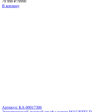
79 990 ₽
79990
В корзину
Артикул: КА-00017306
Электрический духовой шкаф с паром MAUNFELD