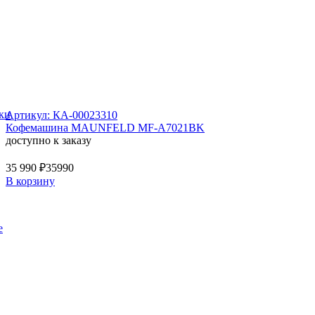
ки
Артикул: КА-00023310
Кофемашина MAUNFELD MF-A7021BK
доступно к заказу
35 990 ₽
35990
В корзину
е