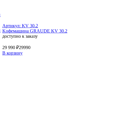
и
Артикул: KV 30.2
и
Kофемашина GRAUDE KV 30.2
доступно к заказу
29 990 ₽
29990
В корзину