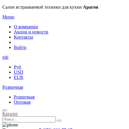
×
Салон встраиваемой техники для кухни
Арагон
Меню
О компании
Акции и новости
Контакты
е
Войти
rub
Руб
USD
EUR
Розничная
Розничная
Оптовая
Каталог