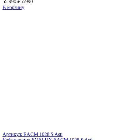
55 990 ₽
55990
В корзину
Артикул: EACM 1028 S Asti
Кофемашина EVELUX EACM 1028 S Asti