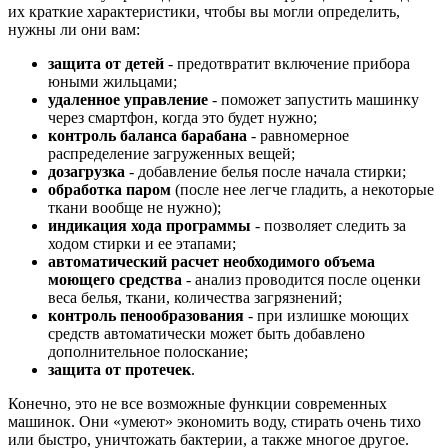
их краткие характеристики, чтобы вы могли определить,
нужны ли они вам:
защита от детей
- предотвратит включение прибора
юными жильцами;
удаленное управление
- поможет запустить машинку
через смартфон, когда это будет нужно;
контроль баланса барабана
- равномерное
распределение загруженных вещей;
дозагрузка
- добавление белья после начала стирки;
обработка паром
(после нее легче гладить, а некоторые
ткани вообще не нужно);
индикация хода программы
- позволяет следить за
ходом стирки и ее этапами;
автоматический расчет необходимого объема
моющего средства
- анализ проводится после оценки
веса белья, ткани, количества загрязнений;
контроль пенообразования
- при излишке моющих
средств автоматически может быть добавлено
дополнительное полоскание;
защита от протечек
.
Конечно, это не все возможные функции современных
машинок. Они «умеют» экономить воду, стирать очень тихо
или быстро, уничтожать бактерии, а также многое другое.