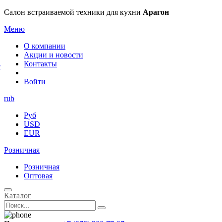
×
Салон встраиваемой техники для кухни
Арагон
Меню
О компании
Акции и новости
Контакты
е
Войти
rub
Руб
USD
EUR
Розничная
Розничная
Оптовая
Каталог