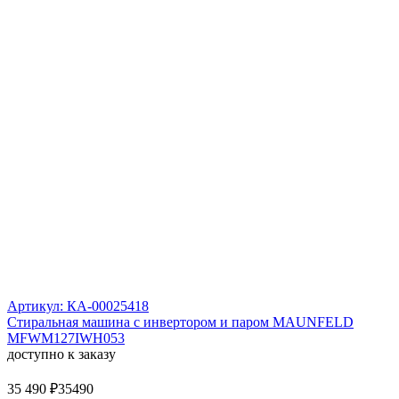
Артикул: КА-00025418
Стиральная машина c инвертором и паром MAUNFELD
MFWM127IWH053
доступно к заказу
35 490 ₽
35490