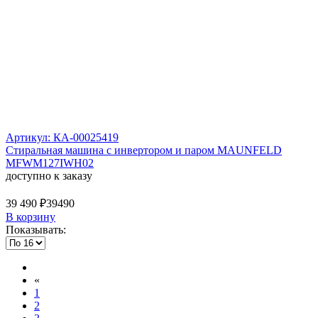
Артикул: КА-00025419
Стиральная машина c инвертором и паром MAUNFELD
MFWM127IWH02
доступно к заказу
39 490 ₽
39490
В корзину
Показывать:
«
1
2