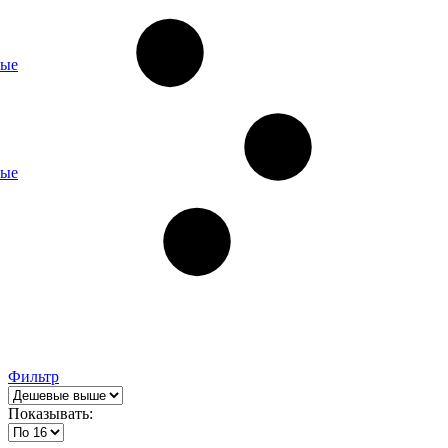
ные
ные
Фильтр
Показывать: