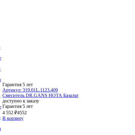
е
е
и
и
Гарантия 5 лет
Артикул: 319.01L.1123.409
Смеситель DR.GANS НОТА Базальт
е
доступно к заказу
Гарантия 5 лет
е
4 552 ₽
4552
и
В корзину
и