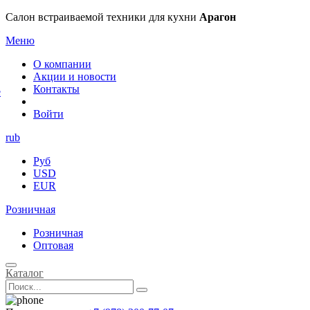
×
Салон встраиваемой техники для кухни
Арагон
Меню
О компании
Акции и новости
Контакты
е
Войти
rub
Руб
USD
EUR
Розничная
Розничная
Оптовая
Каталог