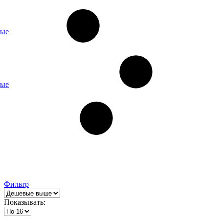
ные
ные
Фильтр
Показывать: