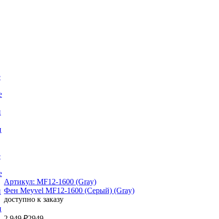
е
е
и
и
е
е
Артикул: MF12-1600 (Gray)
Фен Meyvel MF12-1600 (Серый) (Gray)
и
доступно к заказу
и
2 949 ₽
2949