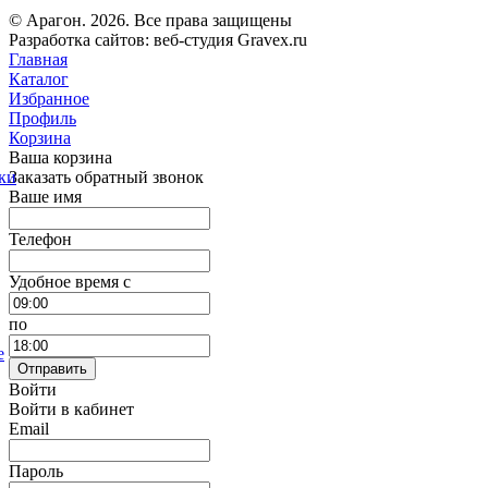
© Арагон. 2026. Все права защищены
Разработка сайтов: веб-студия Gravex.ru
Главная
Каталог
Избранное
Профиль
Корзина
Ваша корзина
Заказать обратный звонок
ки
Ваше имя
Телефон
Удобное время c
по
е
Отправить
Войти
Войти в кабинет
Email
Пароль