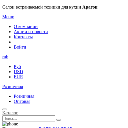
×
Салон встраиваемой техники для кухни
Арагон
Меню
О компании
Акции и новости
Контакты
е
Войти
rub
Руб
USD
EUR
Розничная
Розничная
Оптовая
Каталог