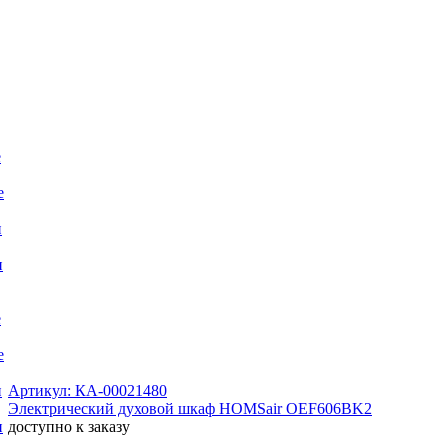
е
е
и
и
е
е
и
Артикул: КА-00021480
Электрический духовой шкаф HOMSair OEF606BK2
и
доступно к заказу