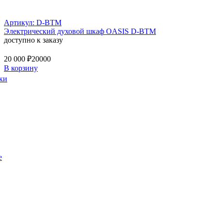
Артикул: D-BTM
Электрический духовой шкаф OASIS D-BTM
доступно к заказу
20 000 ₽
20000
В корзину
ки
е