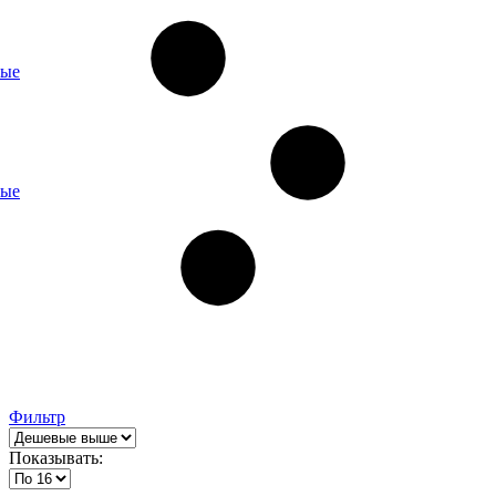
ные
ные
Фильтр
Показывать: