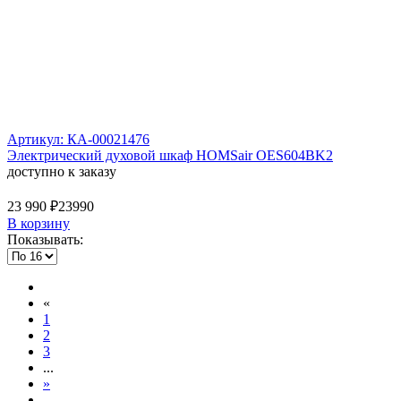
Артикул: КА-00021476
Электрический духовой шкаф HOMSair OES604BK2
доступно к заказу
23 990 ₽
23990
В корзину
Показывать:
«
1
2
3
...
»