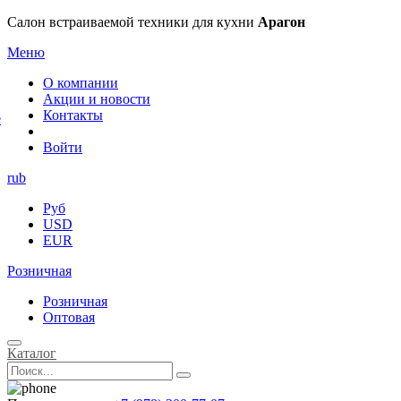
×
Салон встраиваемой техники для кухни
Арагон
Меню
О компании
Акции и новости
Контакты
е
Войти
rub
Руб
USD
EUR
Розничная
Розничная
Оптовая
Каталог