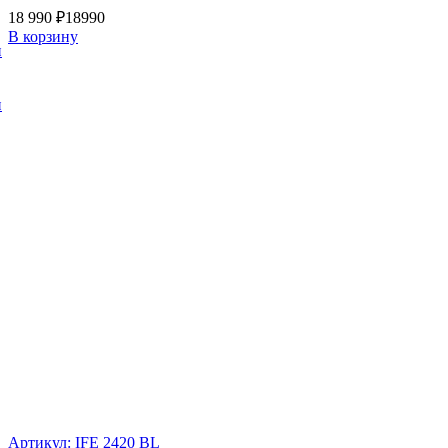
18 990 ₽
18990
В корзину
и
и
Артикул: IFE 2420 BL