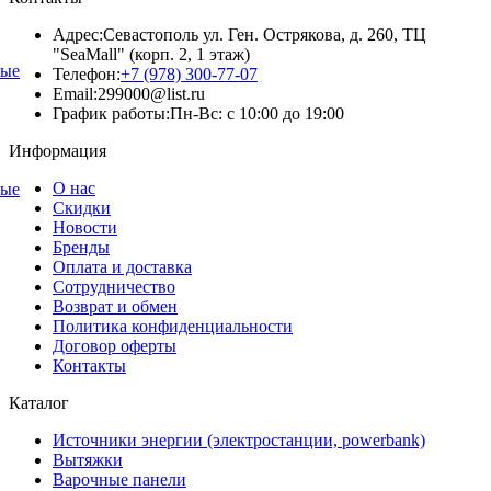
Адрес:
Севастополь ул. Ген. Острякова, д. 260, ТЦ
"SeaMall" (корп. 2, 1 этаж)
ные
Телефон:
+7 (978) 300-77-07
Email:
299000@list.ru
График работы:
Пн-Вс: с 10:00 до 19:00
Информация
О нас
ные
Скидки
Новости
Бренды
Оплата и доставка
Сотрудничество
Возврат и обмен
Политика конфиденциальности
Договор оферты
Контакты
Каталог
Источники энергии (электростанции, powerbank)
Вытяжки
Варочные панели