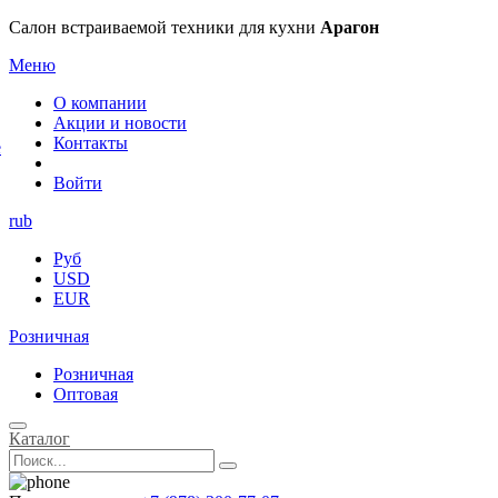
×
Салон встраиваемой техники для кухни
Арагон
Меню
О компании
Акции и новости
Контакты
е
Войти
rub
Руб
USD
EUR
Розничная
Розничная
Оптовая
Каталог