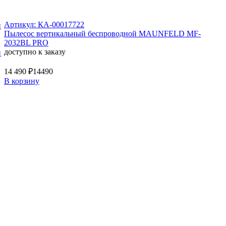
Артикул: КА-00017722
и
Пылесос вертикальный беспроводной MAUNFELD MF-
2032BL PRO
доступно к заказу
и
14 490 ₽
14490
В корзину