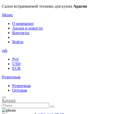
×
Салон встраиваемой техники для кухни
Арагон
Меню
О компании
Акции и новости
Контакты
е
Войти
rub
Руб
USD
EUR
Розничная
Розничная
Оптовая
Каталог