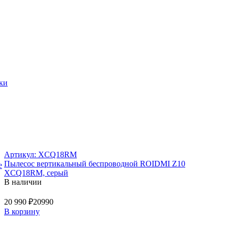
ки
Артикул: XCQ18RM
Пылесос вертикальный беспроводной ROIDMI Z10
е
XCQ18RM, серый
В наличии
20 990 ₽
20990
В корзину