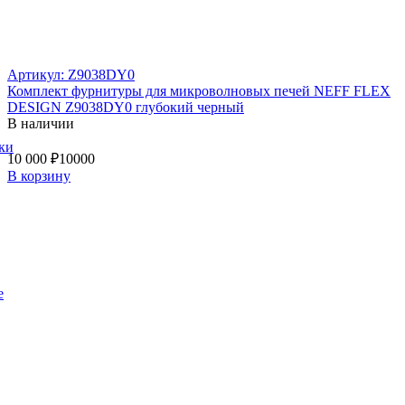
Артикул: Z9038DY0
Комплект фурнитуры для микроволновых печей NEFF FLEX
DESIGN Z9038DY0 глубокий черный
В наличии
ки
10 000 ₽
10000
В корзину
е