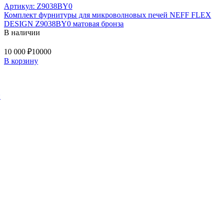
Артикул: Z9038BY0
Комплект фурнитуры для микроволновых печей NEFF FLEX
DESIGN Z9038BY0 матовая бронза
В наличии
10 000 ₽
10000
В корзину
й