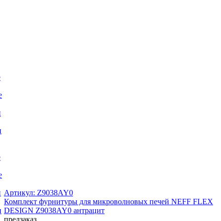
е
е
и
и
е
е
Артикул: Z9038AY0
и
Комплект фурнитуры для микроволновых печей NEFF FLEX
DESIGN Z9038AY0 антрацит
и
предзаказ