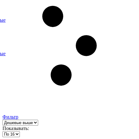
ные
ные
Фильтр
Показывать: