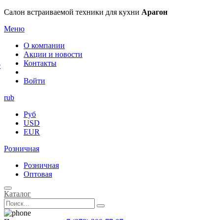
×
Салон встраиваемой техники для кухни
Арагон
Меню
О компании
Акции и новости
Контакты
е
Войти
rub
Руб
USD
EUR
Розничная
Розничная
Оптовая
Каталог