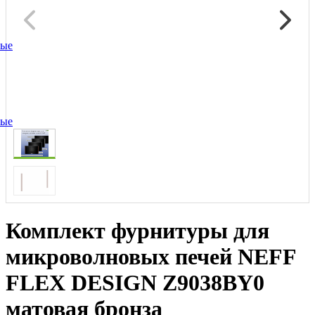
ные
ные
Комплект фурнитуры для
микроволновых печей NEFF
FLEX DESIGN Z9038BY0
матовая бронза