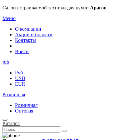
×
Салон встраиваемой техники для кухни
Арагон
Меню
О компании
Акции и новости
Контакты
е
Войти
rub
Руб
USD
EUR
Розничная
Розничная
Оптовая
Каталог