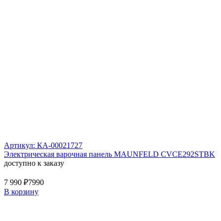
Артикул: КА-00021727
Электрическая варочная панель MAUNFELD CVCE292STBK
доступно к заказу
7 990 ₽
7990
В корзину