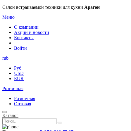
×
Салон встраиваемой техники для кухни
Арагон
Меню
О компании
Акции и новости
Контакты
е
Войти
rub
Руб
USD
EUR
Розничная
Розничная
Оптовая
Каталог