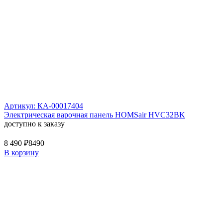
Артикул: КА-00017404
Электрическая варочная панель HOMSair HVC32BK
доступно к заказу
8 490 ₽
8490
В корзину