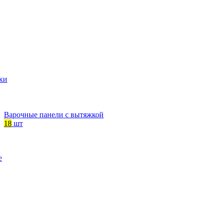
ки
Варочные панели с вытяжкой
18
шт
е