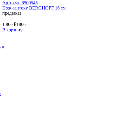
Артикул: 8500545
Нож сантоку BERGHOFF 16 см
предзаказ
1 866 ₽
1866
В корзину
ки
е