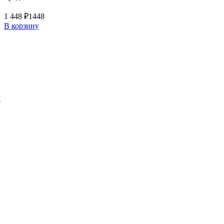
1 448 ₽
1448
В корзину
й