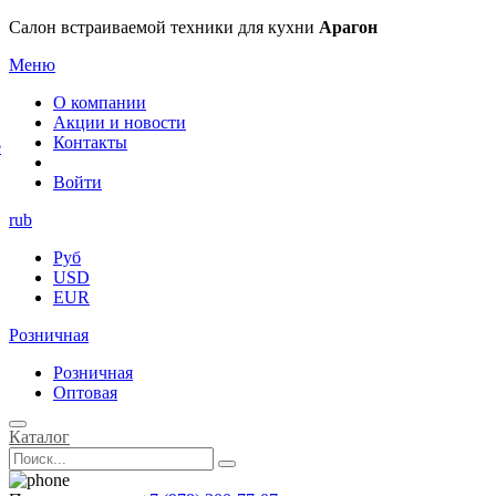
×
Салон встраиваемой техники для кухни
Арагон
Меню
О компании
Акции и новости
Контакты
е
Войти
rub
Руб
USD
EUR
Розничная
Розничная
Оптовая
Каталог