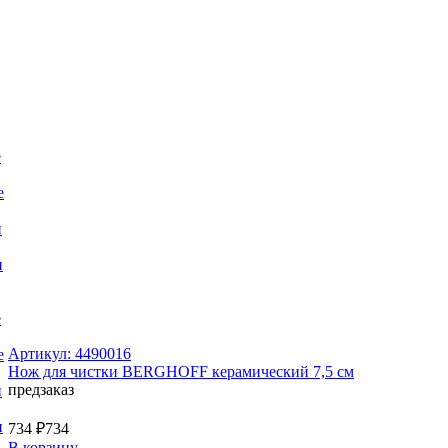
е
е
и
и
е
Артикул: 4490016
е
Нож для чистки BERGHOFF керамический 7,5 см
предзаказ
и
и
734 ₽
734
В корзину