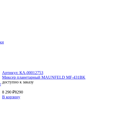
ки
Артикул: КА-00012753
Миксер планетарный MAUNFELD MF-431BK
доступно к заказу
е
8 290 ₽
8290
В корзину