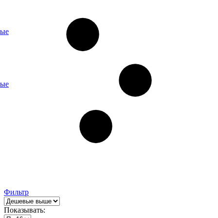
ные
ные
Фильтр
Показывать: