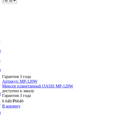
е
е
и
и
Гарантия 3 года
Артикул: MP-120W
е
Миксер планетарный OASIS MP-120W
доступно к заказу
е
Гарантия 3 года
6 640 ₽
6640
и
В корзину
и