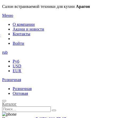
×
Салон встраиваемой техники для кухни
Арагон
Меню
О компании
Акции и новости
Контакты
е
Войти
rub
Руб
USD
EUR
Розничная
Розничная
Оптовая
Каталог