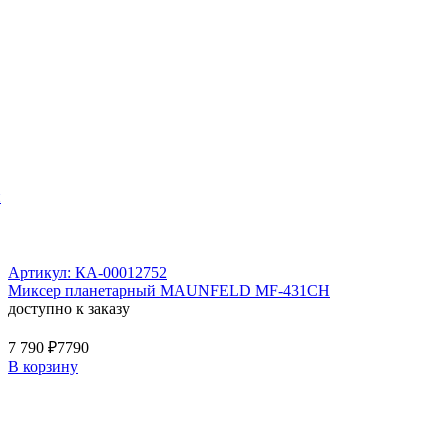
й
Артикул: КА-00012752
Миксер планетарный MAUNFELD MF-431CH
доступно к заказу
7 790 ₽
7790
В корзину