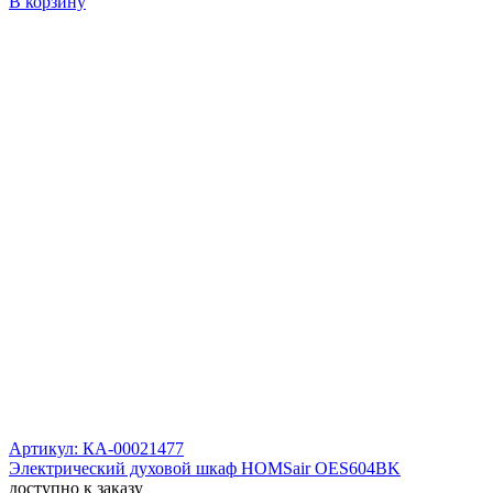
В корзину
Артикул: КА-00021477
Электрический духовой шкаф HOMSair OES604BK
доступно к заказу