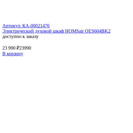
Артикул: КА-00021476
Электрический духовой шкаф HOMSair OES604BK2
доступно к заказу
23 990 ₽
23990
В корзину