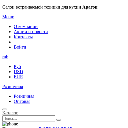
×
Салон встраиваемой техники для кухни
Арагон
Меню
О компании
Акции и новости
Контакты
е
Войти
rub
Руб
USD
EUR
Розничная
Розничная
Оптовая
Каталог