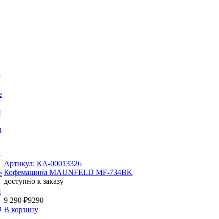
е
е
и
и
е
Артикул: КА-00013326
Кофемашина MAUNFELD MF-734BK
е
доступно к заказу
и
9 290 ₽
9290
и
В корзину