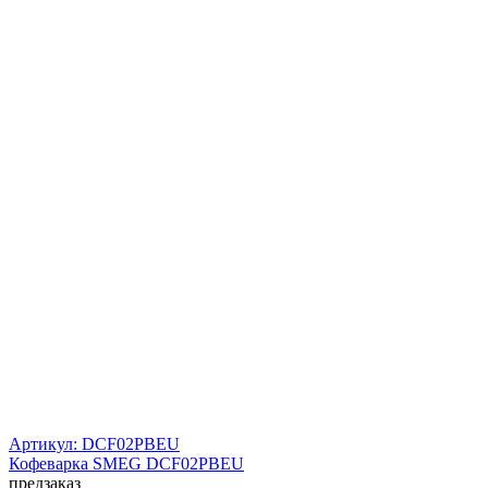
Артикул: DCF02PBEU
Кофеварка SMEG DCF02PBEU
предзаказ