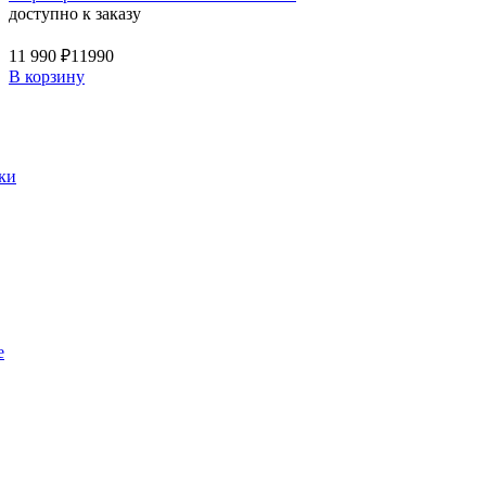
доступно к заказу
11 990 ₽
11990
В корзину
ки
е