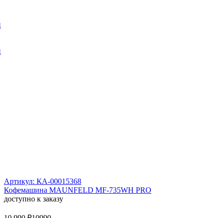
и
и
Артикул: КА-00015368
Кофемашина MAUNFELD MF-735WH PRO
доступно к заказу
10 990 ₽
10990