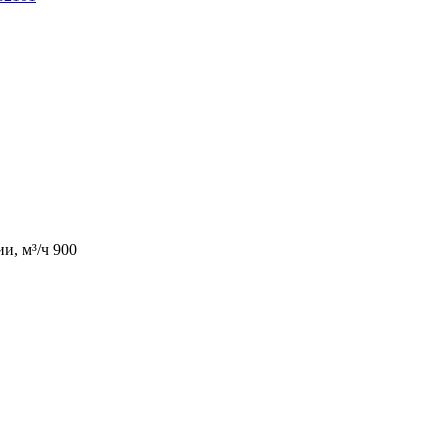
и, м³/ч 900