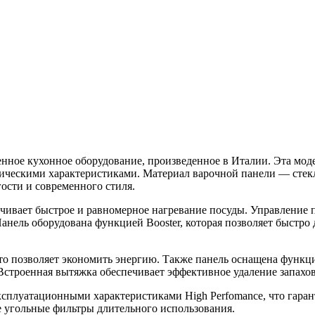
твенное кухонное оборудование, произведенное в Италии. Эта м
ческими характеристиками. Материал варочной панели — стекл
ости и современного стиля.
чивает быстрое и равномерное нагревание посуды. Управление 
нель оборудована функцией Booster, которая позволяет быстро д
о позволяет экономить энергию. Также панель оснащена функцие
 Встроенная вытяжка обеспечивает эффективное удаление запахо
эксплуатационными характеристиками High Perfomance, что гаран
угольные фильтры длительного использования.