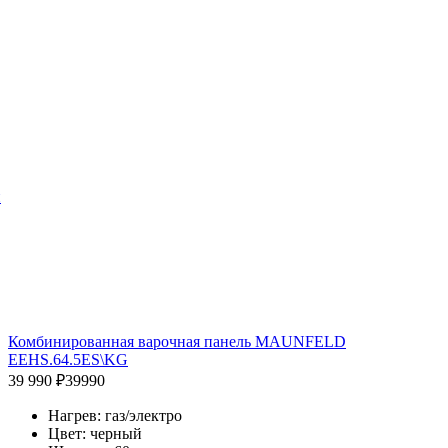
й
Комбинированная варочная панель MAUNFELD
EEHS.64.5ES\KG
39 990 ₽
39990
Нагрев: газ/электро
Цвет: черный