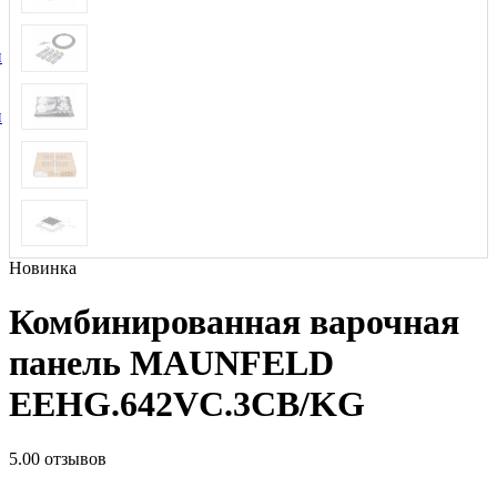
и
и
Новинка
Комбинированная варочная
панель MAUNFELD
EEHG.642VC.3CB/KG
5.0
0 отзывов