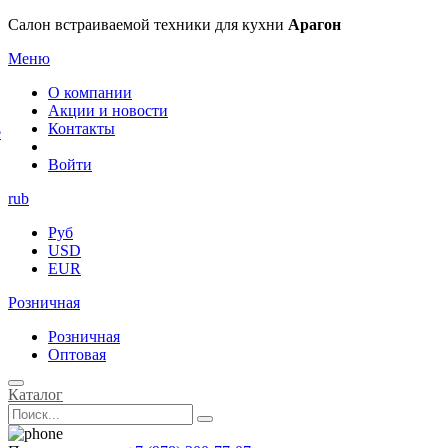
×
Салон встраиваемой техники для кухни
Арагон
Меню
О компании
Акции и новости
Контакты
е
Войти
rub
Руб
USD
EUR
Розничная
Розничная
Оптовая
Каталог