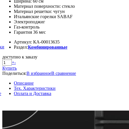
Ширина: 60 см
Материал поверхности: стекло
Материал решетки: чугун
Итальянские горелки SABAF
Электроподжиг
Газ-контроль
Гарантия 36 мес
Артикул: КА-00013635
ки
Раздел:
Комбинированные
доступно к заказу
+
-
Купить
Поделиться:
В избранное
В сравнение
Описание
Тех. Характеристики
е
Оплата и Доставка