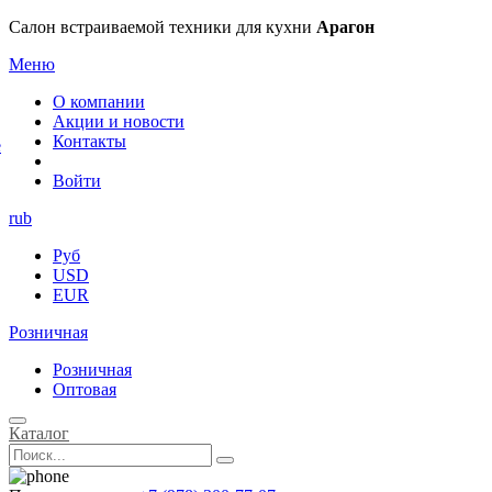
×
Салон встраиваемой техники для кухни
Арагон
Меню
О компании
Акции и новости
Контакты
е
Войти
rub
Руб
USD
EUR
Розничная
Розничная
Оптовая
Каталог