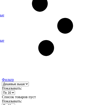
ные
ные
Фильтр
Показывать:
Список товаров пуст
Показывать: