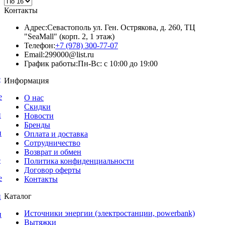
Контакты
Адрес:
Севастополь ул. Ген. Острякова, д. 260, ТЦ
"SeaMall" (корп. 2, 1 этаж)
Телефон:
+7 (978) 300-77-07
Email:
299000@list.ru
График работы:
Пн-Вс: с 10:00 до 19:00
е
Информация
е
О нас
Скидки
и
Новости
Бренды
и
Оплата и доставка
Сотрудничество
Возврат и обмен
е
Политика конфиденциальности
Договор оферты
е
Контакты
Каталог
и
Источники энергии (электростанции, powerbank)
и
Вытяжки