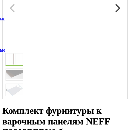
ные
ные
Комплект фурнитуры к
варочным панелям NEFF