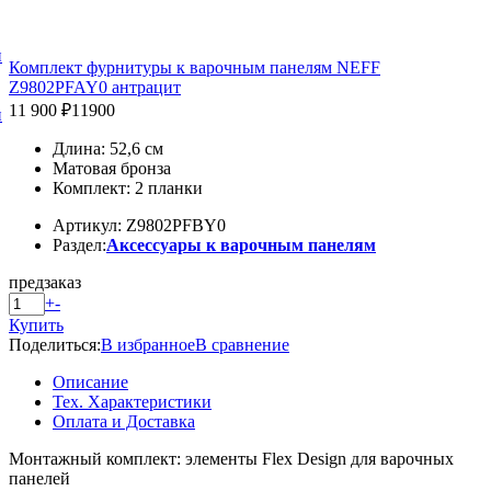
и
Комплект фурнитуры к варочным панелям NEFF
Z9802PFAY0 антрацит
11 900 ₽
11900
и
Длина: 52,6 см
Матовая бронза
Комплект: 2 планки
Артикул: Z9802PFBY0
Раздел:
Аксессуары к варочным панелям
предзаказ
+
-
Купить
Поделиться:
В избранное
В сравнение
Описание
Тех. Характеристики
Оплата и Доставка
Монтажный комплект: элементы Flex Design для варочных
панелей