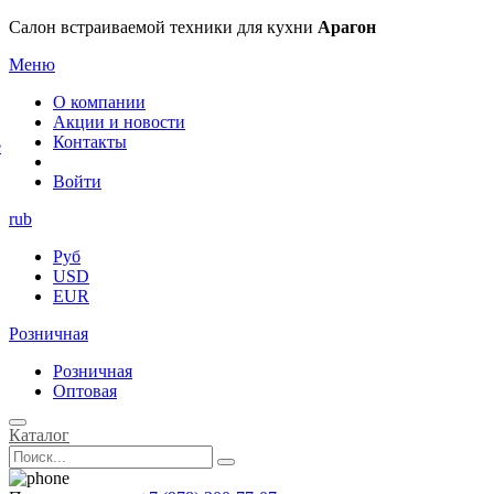
×
Салон встраиваемой техники для кухни
Арагон
Меню
О компании
Акции и новости
Контакты
е
Войти
rub
Руб
USD
EUR
Розничная
Розничная
Оптовая
Каталог