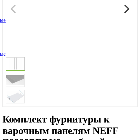
ные
ные
Комплект фурнитуры к
варочным панелям NEFF