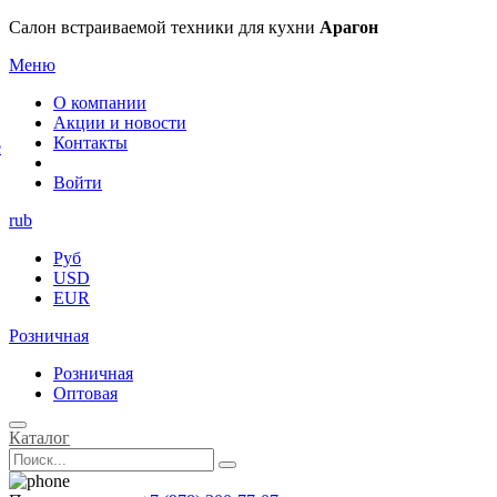
×
Салон встраиваемой техники для кухни
Арагон
Меню
О компании
Акции и новости
Контакты
е
Войти
rub
Руб
USD
EUR
Розничная
Розничная
Оптовая
Каталог