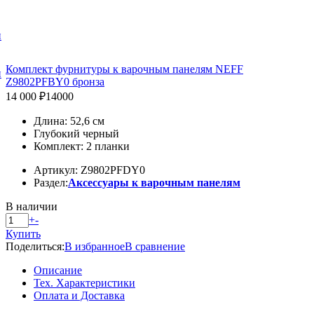
и
Комплект фурнитуры к варочным панелям NEFF
и
Z9802PFBY0 бронза
14 000 ₽
14000
Длина: 52,6 см
Глубокий черный
Комплект: 2 планки
Артикул: Z9802PFDY0
Раздел:
Аксессуары к варочным панелям
В наличии
+
-
Купить
Поделиться:
В избранное
В сравнение
Описание
Тех. Характеристики
Оплата и Доставка