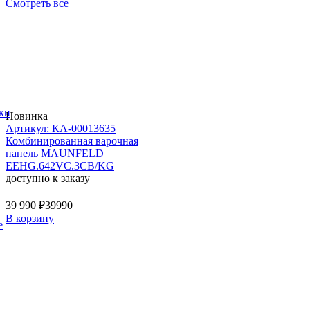
Смотреть все
ки
Новинка
Артикул: КА-00013635
Комбинированная варочная
панель MAUNFELD
EEHG.642VC.3CB/KG
доступно к заказу
39 990 ₽
39990
В корзину
е