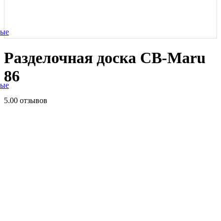
ные
Разделочная доска CB-Maru
86
ные
5.0
0 отзывов