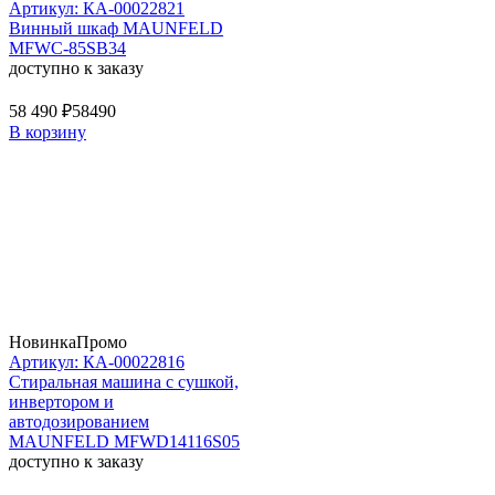
Артикул: КА-00022821
Винный шкаф MAUNFELD
MFWC-85SB34
доступно к заказу
58 490 ₽
58490
В корзину
Новинка
Промо
Артикул: КА-00022816
Стиральная машина c сушкой,
инвертором и
автодозированием
MAUNFELD MFWD14116S05
доступно к заказу