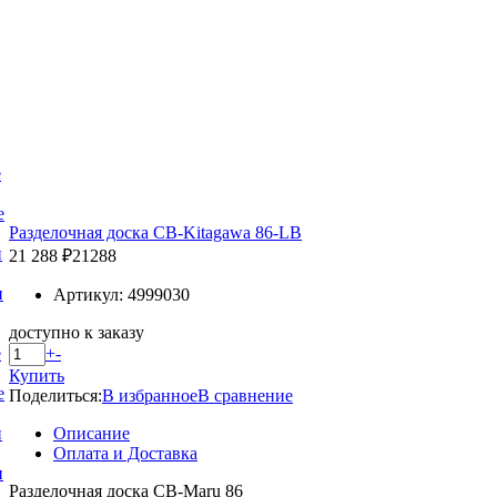
е
е
Разделочная доска CB-Kitagawa 86-LB
и
21 288 ₽
21288
и
Артикул: 4999030
доступно к заказу
+
-
е
Купить
е
Поделиться:
В избранное
В сравнение
Описание
и
Оплата и Доставка
и
Разделочная доска CB-Maru 86