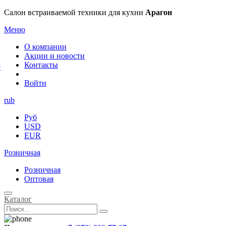
×
Салон встраиваемой техники для кухни
Арагон
Меню
О компании
Акции и новости
Контакты
е
Войти
rub
Руб
USD
EUR
Розничная
Розничная
Оптовая
Каталог