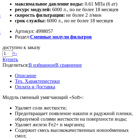
максимальное давление воды:
0.61 МПа (6 ат)
ресурс модулей:
6000 л., но не более 18 месяцев
скорость фильтрации:
не более 2 л/мин
и
срок службы:
6000 л., но не более 18 месяцев
Артикул: 4998057
и
Раздел:
Сменные модули фильтров
доступно к заказу
+
-
Купить
Поделиться:
В избранное
В сравнение
Описание
Тех. Характеристики
Оплата и Доставка
Модуль сменный умягчающий «Soft»:
Удаляет соли жесткости;
Предотвращает появление накипи и радужной пленки,
образуемой солями жесткости на поверхности воды;
Удаляет железо Fe2+ и марганец;
Содержит смесь высококачественных ионообменных
смол;