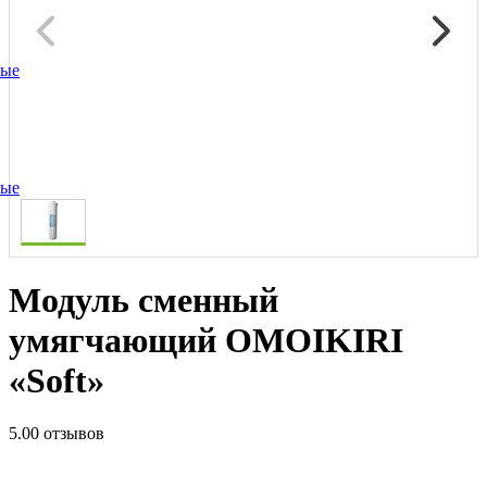
ные
ные
Модуль сменный
умягчающий OMOIKIRI
«Soft»
5.0
0 отзывов