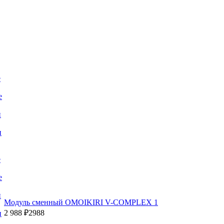
е
е
и
и
е
е
и
Модуль сменный OMOIKIRI V-COMPLEX 1
2 988 ₽
2988
и