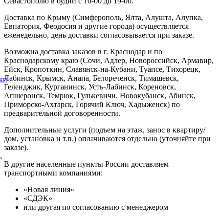
Севастополю в будни с 10-00 до 19-00.
Доставка по Крыму (Симферополь, Ялта, Алушта, Алупка,
Евпатория, Феодосия и другие города) осуществляется
еженедельно, день доставки согласовывается при заказе.
Возможна доставка заказов в г. Краснодар и по
Краснодарскому краю (Сочи, Адлер, Новороссийск, Армавир,
Ейск, Кропоткин, Славянск-на-Кубани, Туапсе, Тихорецк,
Лабинск, Крымск, Анапа, Белореченск, Тимашевск,
ки
Геленджик, Курганинск, Усть-Лабинск, Кореновск,
Апшеронск, Темрюк, Гулькевичи, Новокубанск, Абинск,
Приморско-Ахтарск, Горячий Ключ, Хадыженск) по
предварительной договоренности.
Дополнительные услуги (подъем на этаж, занос в квартиру/
дом, установка и т.п.) оплачиваются отдельно (уточняйте при
заказе).
е
В другие населенные пункты России доставляем
транспортными компаниями:
«Новая линия»
«СДЭК»
или другая по согласованию с менеджером