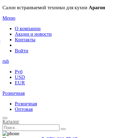
×
Салон встраиваемой техники для кухни
Арагон
Меню
О компании
Акции и новости
Контакты
е
Войти
rub
Руб
USD
EUR
Розничная
Розничная
Оптовая
Каталог