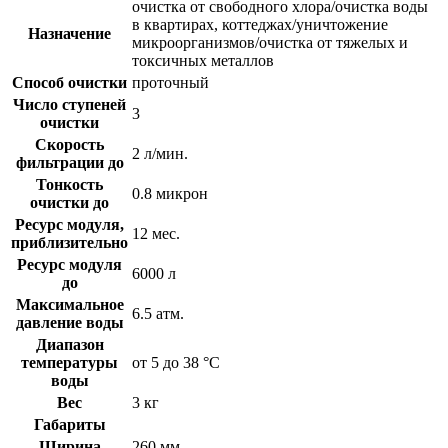
очистка от свободного хлора/очистка воды
в квартирах, коттеджах/уничтожение
Назначение
микроорганизмов/очистка от тяжелых и
токсичных металлов
Способ очистки
проточный
Число ступеней
3
очистки
Скорость
2 л/мин.
фильтрации до
Тонкость
0.8 микрон
очистки до
Ресурс модуля,
12 мес.
приблизительно
Ресурс модуля
6000 л
до
Максимальное
6.5 атм.
давление воды
Диапазон
температуры
от 5 до 38 °С
воды
Вес
3 кг
Габариты
Ширина
260 мм