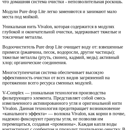
что домашняя система очистки - непозволительная роскошь.
Модули Pure drop Lite легко заменяются и занимают мало
места под мойкой.
Уникальная нить Vivalon, которая содержится в модулях
глубокой и окончательной очистки, задерживает тяжелые и
токсичные металлы.
Водоочиститель Pure drop Lite очищает воду от: взвешенные
примеси (ржавчина, песок, водоросли, другие частицы);
й
тяжелые металлы (ртуть, свинец, кадмий, медь); активный
хлор; органические соединения.
Многоступенчатая система обеспечивает высокую
эффективность очистки от всех видов загрязнений на
протяжении всего ресурса сменных модулей.
V-Complex — уникальная технология производства
фильтрующего элемента. Представляет собой смесь
измельченного активированного угля и оригинальной нити
Vivalon. Данная технология предотвращает возникновение
«канального эффекта» — волокна Vivalon, как корни в почве,
надежно фиксируют гранулы угля, не позволяя им
перемещаться, создавая «промоины». Каждая капля воды
контактирует с сорбентом и проходит тщательную очистку. В