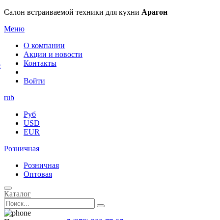
×
Салон встраиваемой техники для кухни
Арагон
Меню
О компании
Акции и новости
Контакты
е
Войти
rub
Руб
USD
EUR
Розничная
Розничная
Оптовая
Каталог