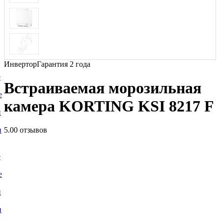
Инвертор
Гарантия 2 года
е
Встраиваемая морозильная
е
камера KORTING KSI 8217 F
и
и
5.0
0 отзывов
е
е
и
и