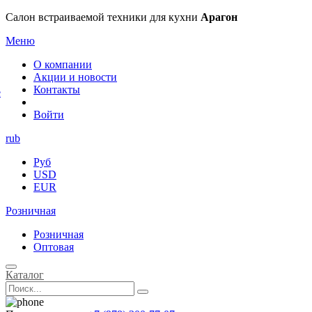
×
Салон встраиваемой техники для кухни
Арагон
Меню
О компании
Акции и новости
Контакты
е
Войти
rub
Руб
USD
EUR
Розничная
Розничная
Оптовая
Каталог