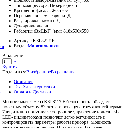
Мощность замораживания (кг/сут): 3.8
Тип компрессора: Инверторный
Крепление фасада: Жесткое
Перенавешиваемые двери: Да
Регулировка высоты: Да
Доводчики двери
Габариты (ВхШхГ) (мм): 818х596х550
Артикул: KSI 8217 F
Раздел:
Морозильники
ки
В наличии
+
-
Купить
Поделиться:
В избранное
В сравнение
Описание
Тех. Характеристики
Оплата и Доставка
е
Морозильная камера KSI 8117 F белого цвета обладает
полезным объемом 83 литра и оснащена тремя контейнерами.
Интуитивно понятное электронное управление и дисплей с
LED- индикаторами позволяет легко регулировать и
контролировать параметры работы прибора. Мощность
замораживания составляет 3,8 кг в сутки. В случае