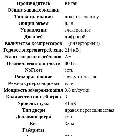
Производитель
Китай
Общие характеристики
Тип встраивания
под столешницу
Общий объем
83 л
Управление
электронное
Дисплей
цифровой
Количество компрессоров
1 (инверторный)
Годовое энергопотребление
214 кВт
Класс энергопотребления
A+
Номинальная мощность
80 Вт
NoFrost
есть
Размораживание
автоматическое
Режим суперзаморозки
есть
Мощность замораживания
3.8 кг/сутки
Количество контейнеров
3
Уровень шума
41 дБ
Тип двери
правая перевешиваемая
Доводчик двери
есть
Вес
33 кг
Габариты