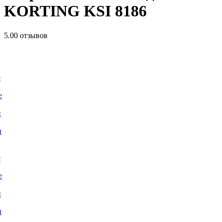
KORTING KSI 8186
5.0
0 отзывов
е
е
и
и
е
е
и
и