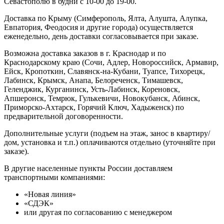
Севастополю в будни с 10-00 до 19-00.
Доставка по Крыму (Симферополь, Ялта, Алушта, Алупка,
Евпатория, Феодосия и другие города) осуществляется
еженедельно, день доставки согласовывается при заказе.
Возможна доставка заказов в г. Краснодар и по
Краснодарскому краю (Сочи, Адлер, Новороссийск, Армавир,
Ейск, Кропоткин, Славянск-на-Кубани, Туапсе, Тихорецк,
Лабинск, Крымск, Анапа, Белореченск, Тимашевск,
Геленджик, Курганинск, Усть-Лабинск, Кореновск,
Апшеронск, Темрюк, Гулькевичи, Новокубанск, Абинск,
Приморско-Ахтарск, Горячий Ключ, Хадыженск) по
предварительной договоренности.
Дополнительные услуги (подъем на этаж, занос в квартиру/
дом, установка и т.п.) оплачиваются отдельно (уточняйте при
заказе).
В другие населенные пункты России доставляем
транспортными компаниями:
«Новая линия»
«СДЭК»
или другая по согласованию с менеджером