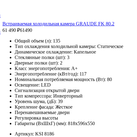
и
Встраиваемая холодильная камера GRAUDE FK 80.2
61 490 ₽
61490
и
Общий объем (л): 135
Тип охлаждения холодильной камеры: Статическое
Динамическое охлаждение: Капельное
Стеклянные полки (шт): 3
Дверные полки (шт): 2
Класс энергопотребления: A+
Энергопотребление (кВт/год): 117
Номинальная потребляемая мощность (Вт): 80
Освещение: LED
Сигнализация открытой двери
Тип компрессора: Инверторный
Уровень шума, (дБ): 39
Крепление фасада: Жесткое
Перенавешиваемые двери
Регулировка высоты
Габариты (ВхШхГ) (мм): 818х596х550
Артикул: KSI 8186