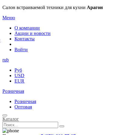
×
Салон встраиваемой техники для кухни
Арагон
Меню
О компании
Акции и новости
Контакты
е
Войти
rub
Руб
USD
EUR
Розничная
Розничная
Оптовая
Каталог