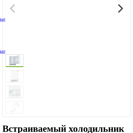
ные
ные
Встраиваемый холодильник