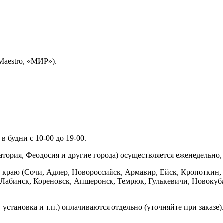
Maestro, «МИР»).
 будни с 10-00 до 19-00.
ория, Феодосия и другие города) осуществляется еженедельно, д
у краю (Сочи, Адлер, Новороссийск, Армавир, Ейск, Кропоткин,
ь-Лабинск, Кореновск, Апшеронск, Темрюк, Гулькевичи, Новоку
установка и т.п.) оплачиваются отдельно (уточняйте при заказе)