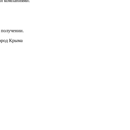
ми компаниями:
 получении.
город Крыма