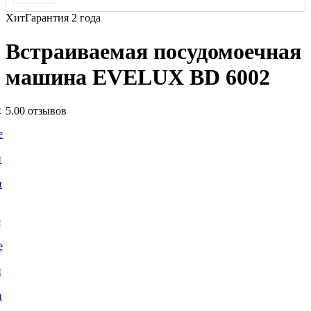
Хит
Гарантия 2 года
Встраиваемая посудомоечная
машина EVELUX BD 6002
е
5.0
0 отзывов
е
и
и
е
е
и
и