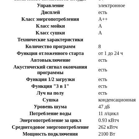
Управление
электронное
Дисплей
есть
Класс энергопотребления
A++
Класс мойки
A
Класс сушки
A
Технические характеристики
Количество программ
8
Функция отложенного старта
от 1 до 24 ч
Автовыключение
есть
Акустический сигнал окончания
есть
программы
Функция 1/2 загрузки
есть
Функция "3 в 1"
есть
Луч на полу
есть
Сушка
конденсационная
Уровень шума
47 дБ
Потребление воды
11 л/цикл
Энергопотребление за цикл
0.93 кВтч
Среднегодовое энергопотребление
262 кВтч
Мощность подключения
2100 Вт