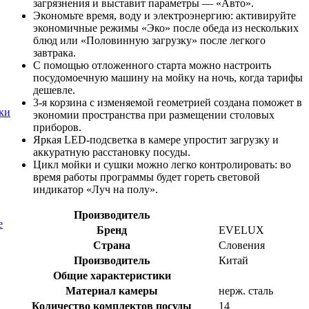
загрязнения и выставит параметры — «Авто».
Экономьте время, воду и электроэнергию: активируйте
экономичные режимы «Эко» после обеда из нескольких
блюд или «Половинную загрузку» после легкого
завтрака.
С помощью отложенного старта можно настроить
посудомоечную машину на мойку на ночь, когда тарифы
дешевле.
3-я корзина с изменяемой геометрией создана поможет в
ки
экономии пространства при размещении столовых
приборов.
Яркая LED-подсветка в камере упростит загрузку и
аккуратную расстановку посуды.
Цикл мойки и сушки можно легко контролировать: во
время работы программы будет гореть световой
индикатор «Луч на полу».
Производитель
е
Бренд
EVELUX
Страна
Словения
Производитель
Китай
Общие характеристики
Материал камеры
нерж. сталь
Количество комплектов посуды
14