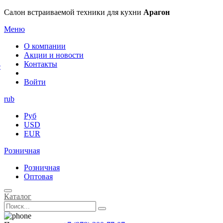
×
Салон встраиваемой техники для кухни
Арагон
Меню
О компании
Акции и новости
Контакты
е
Войти
rub
Руб
USD
EUR
Розничная
Розничная
Оптовая
Каталог