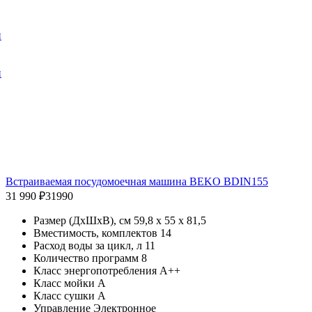
и
и
Встраиваемая посудомоечная машина BEKO BDIN155
31 990 ₽
31990
Размер (ДхШхВ), см 59,8 х 55 х 81,5
Вместимость, комплектов 14
Расход воды за цикл, л 11
Количество программ 8
Класс энергопотребления A++
Класс мойки A
Класс сушки A
Управление Электронное