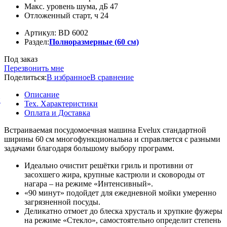
Макс. уровень шума, дБ 47
Отложенный старт, ч 24
Артикул: BD 6002
Раздел:
Полноразмерные (60 см)
Под заказ
Перезвонить мне
Поделиться:
В избранное
В сравнение
Описание
й
Тех. Характеристики
Оплата и Доставка
Встраиваемая посудомоечная машина Evelux стандартной
ширины 60 см многофункциональна и справляется с разными
задачами благодаря большому выбору программ.
Идеально очистит решётки гриль и противни от
засохшего жира, крупные кастрюли и сковороды от
нагара – на режиме «Интенсивный».
«90 минут» подойдет для ежедневной мойки умеренно
загрязненной посуды.
Деликатно отмоет до блеска хрусталь и хрупкие фужеры
на режиме «Стекло», самостоятельно определит степень