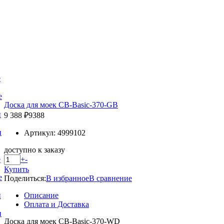
е
е
Доска для моек CB-Basic-370-GB
и
9 388 ₽
9388
и
Артикул: 4999102
доступно к заказу
+
-
е
Купить
е
Поделиться:
В избранное
В сравнение
Описание
и
Оплата и Доставка
и
Доска для моек CB-Basic-370-WD