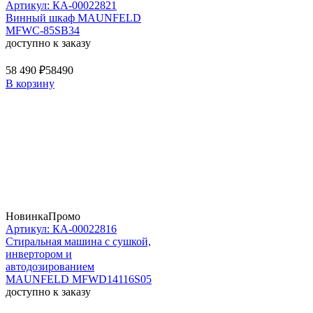
Артикул: КА-00022821
Винный шкаф MAUNFELD
MFWC-85SB34
доступно к заказу
58 490 ₽
58490
В корзину
Новинка
Промо
Артикул: КА-00022816
Стиральная машина c сушкой,
инвертором и
автодозированием
MAUNFELD MFWD14116S05
доступно к заказу