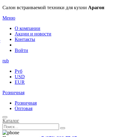
×
Салон встраиваемой техники для кухни
Арагон
Меню
О компании
Акции и новости
Контакты
е
Войти
rub
Руб
USD
EUR
Розничная
Розничная
Оптовая
Каталог