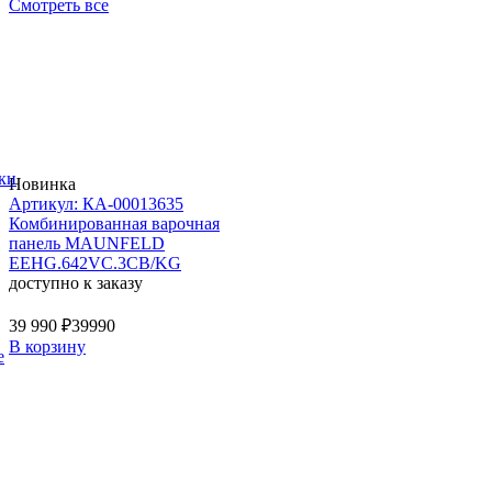
Смотреть все
ки
Новинка
Артикул: КА-00013635
Комбинированная варочная
панель MAUNFELD
EEHG.642VC.3CB/KG
доступно к заказу
39 990 ₽
39990
В корзину
е