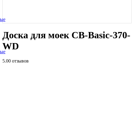
ные
Доска для моек CB-Basic-370-
WD
ные
5.0
0 отзывов