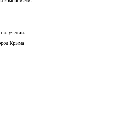
ми компаниями:
 получении.
город Крыма