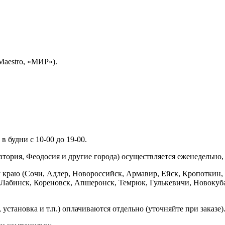
Maestro, «МИР»).
 будни с 10-00 до 19-00.
ория, Феодосия и другие города) осуществляется еженедельно, д
у краю (Сочи, Адлер, Новороссийск, Армавир, Ейск, Кропоткин,
ь-Лабинск, Кореновск, Апшеронск, Темрюк, Гулькевичи, Новоку
установка и т.п.) оплачиваются отдельно (уточняйте при заказе)