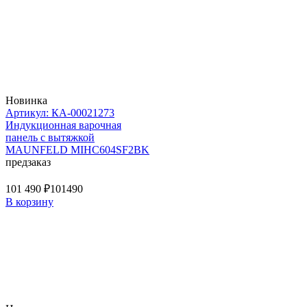
Новинка
Артикул: КА-00021273
Индукционная варочная
панель с вытяжкой
MAUNFELD MIHC604SF2BK
предзаказ
101 490 ₽
101490
В корзину