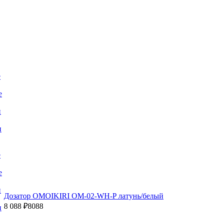
е
е
и
и
е
е
и
Дозатор OMOIKIRI OM-02-WH-P латунь/белый
8 088 ₽
8088
и