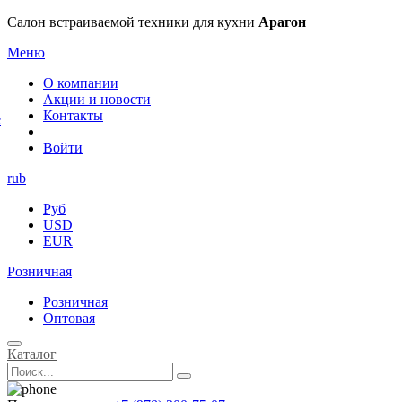
×
Салон встраиваемой техники для кухни
Арагон
Меню
О компании
Акции и новости
Контакты
е
Войти
rub
Руб
USD
EUR
Розничная
Розничная
Оптовая
Каталог