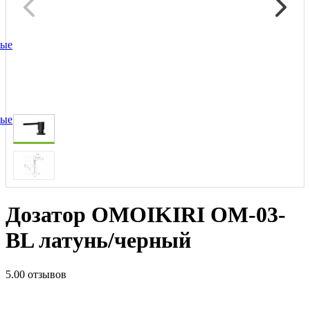
ные
ные
Дозатор OMOIKIRI OM-03-
BL латунь/черный
5.0
0 отзывов