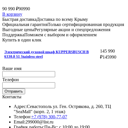
90 990 ₽
90990
В корзину
Быстрая доставка
Доставка по всему Крыму
Официальная гарантия
Только сертифицированная продукция
Выгодные цены
Регулярные акции и спецпредложения
Поддержка
Поможем с выбором и оформлением
Купить в один клик
145 990
Электрический духовой шкаф KUPPERSBUSCH B
6330.0 S1 Stainless steel
₽
145990
Ваше имя
Телефон
Отправить
Контакты
Адрес:
Севастополь ул. Ген. Острякова, д. 260, ТЦ
"SeaMall" (корп. 2, 1 этаж)
Телефон:
+7 (978) 300-77-07
Email:
299000@list.ru
График работы:
Пн-Вс: с 10:00 до 19:00