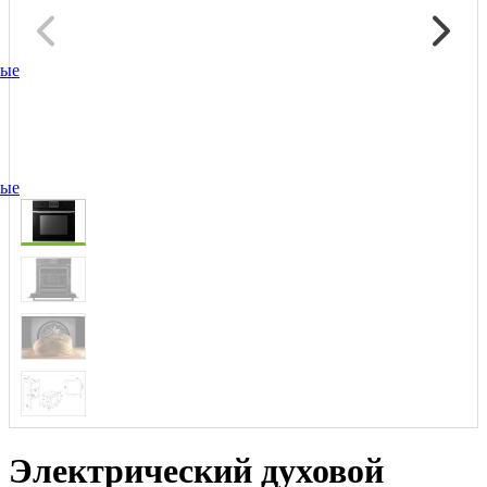
ные
ные
Электрический духовой