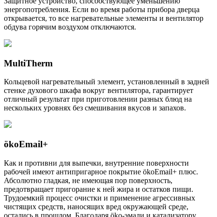
Защитное устройство, способствующее уменьшению
энергопотребления. Если во время работы прибора дверца
открывается, то все нагревательные элементы и вентилятор
обдува горячим воздухом отключаются.
MultiTherm
Кольцевой нагревательный элемент, установленный в задней
стенке духового шкафа вокруг вентилятора, гарантирует
отличный результат при приготовлении разных блюд на
нескольких уровнях без смешивания вкусов и запахов.
ökoEmail+
Как и противни для выпечки, внутренние поверхности
рабочей имеют антипригарное покрытие ökoEmail+ плюс.
Абсолютно гладкая, не имеющая пор поверхность,
предотвращает пригорание к ней жира и остатков пищи.
Трудоемкий процесс очистки и применение агрессивных
чистящих средств, наносящих вред окружающей среде,
остались в прошлом. Благодаря öko-эмали и катализатору