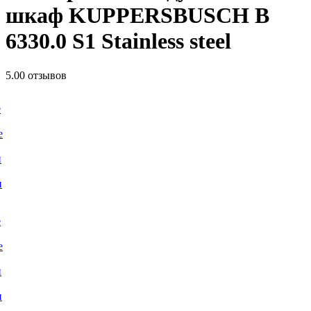
шкаф KUPPERSBUSCH B
6330.0 S1 Stainless steel
5.0
0 отзывов
е
е
и
и
е
е
и
и