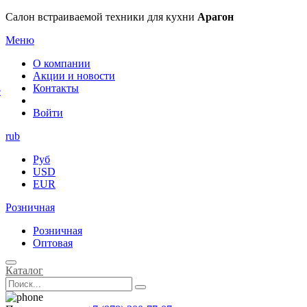
×
Салон встраиваемой техники для кухни
Арагон
Меню
О компании
Акции и новости
Контакты
е
Войти
rub
Руб
USD
EUR
Розничная
Розничная
Оптовая
Каталог