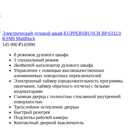
и
и
Электрический духовой шкаф KUPPERSBUSCH BP 6332.0
KSM6 MattBlack
145 990 ₽
145990
8 режимов духового шкафа
1 специальный режим
ökotherm®-катализатор духового шкафа
Управление с помощью высококачественных
алюминиевых поворотных переключателей
Электронный таймер (продолжительность программы,
окончание, таймер обратного отсчета) с белыми
индикаторами
Съемная дверца с полностью стеклянной внутренней
поверхностью
Трехслойное остекление дверцы
Быстрый разогрев
Подсветка рабочей камеры
Контактный дверной выключатель