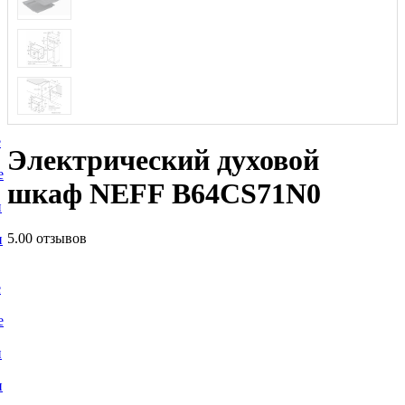
е
Электрический духовой
е
шкаф NEFF B64CS71N0
и
5.0
0 отзывов
и
е
е
и
и