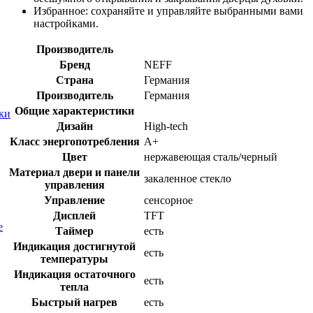
Избранное:
сохраняйте и управляйте выбранными вами
настройками.
Производитель
Бренд
NEFF
Страна
Германия
Производитель
Германия
Общие характеристики
ки
Дизайн
High-tech
Класс энергопотребления
A+
Цвет
нержавеющая сталь/черный
Материал двери и панели
закаленное стекло
управления
Управление
сенсорное
Дисплей
TFT
е
Таймер
есть
Индикация достигнутой
есть
температуры
Индикация остаточного
есть
тепла
Быстрый нагрев
есть