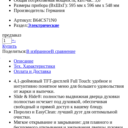
Общая потребляемая мощность, кВт/час: 3,6
Размеры прибора (ВxШxГ): 595 мм x 596 мм x 548 мм
Производитель: Германия
Артикул: B64CS71N0
Раздел:
Электрические
предзаказ
+
-
Купить
Поделиться:
В избранное
В сравнение
й
Описание
Тех. Характеристики
Оплата и Доставка
4,1-дюймовый TFT-дисплей Full Touch:
удобное и
интуитивно понятное меню для большего удовольствия
от жарки и выпечки.
Slide & Hide®:
полностью выдвижная дверца духовки
полностью исчезает под духовкой, обеспечивая
свободный и прямой доступ к вашему блюду.
Пиролиз и EasyClean:
лучший дуэт для оптимальной
очистки.
Мягкое открывание и закрывание:
для плавного и
бесшумного открывания и закрывания дверцы духовки.