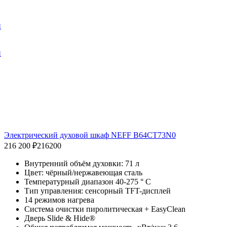
и
и
Электрический духовой шкаф NEFF B64CT73N0
216 200 ₽
216200
Внутренний объём духовки: 71 л
Цвет: чёрный/нержавеющая сталь
Температурный диапазон 40-275 ° C
Тип управления: сенсорный TFT-дисплей
14 режимов нагрева
Система очистки пиролитическая + EasyClean
Дверь Slide & Hide®