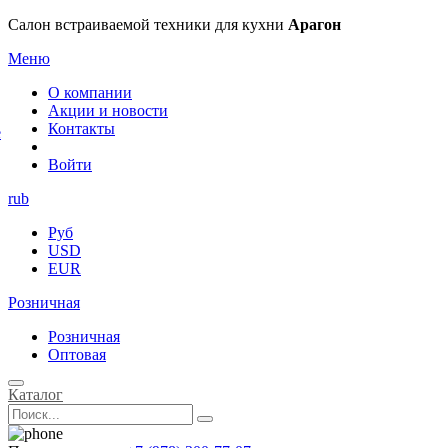
×
Салон встраиваемой техники для кухни
Арагон
Меню
О компании
Акции и новости
Контакты
е
Войти
rub
Руб
USD
EUR
Розничная
Розничная
Оптовая
Каталог