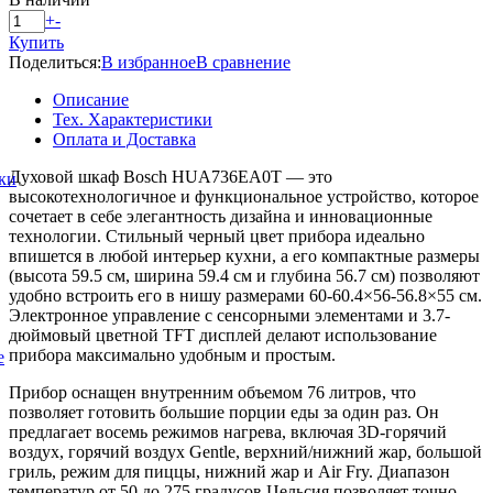
+
-
Купить
Поделиться:
В избранное
В сравнение
Описание
Тех. Характеристики
Оплата и Доставка
Духовой шкаф Bosch HUA736EA0T — это
ки
высокотехнологичное и функциональное устройство, которое
сочетает в себе элегантность дизайна и инновационные
технологии. Стильный черный цвет прибора идеально
впишется в любой интерьер кухни, а его компактные размеры
(высота 59.5 см, ширина 59.4 см и глубина 56.7 см) позволяют
удобно встроить его в нишу размерами 60-60.4×56-56.8×55 см.
Электронное управление с сенсорными элементами и 3.7-
дюймовый цветной TFT дисплей делают использование
прибора максимально удобным и простым.
е
Прибор оснащен внутренним объемом 76 литров, что
позволяет готовить большие порции еды за один раз. Он
предлагает восемь режимов нагрева, включая 3D-горячий
воздух, горячий воздух Gentle, верхний/нижний жар, большой
гриль, режим для пиццы, нижний жар и Air Fry. Диапазон
температур от 50 до 275 градусов Цельсия позволяет точно