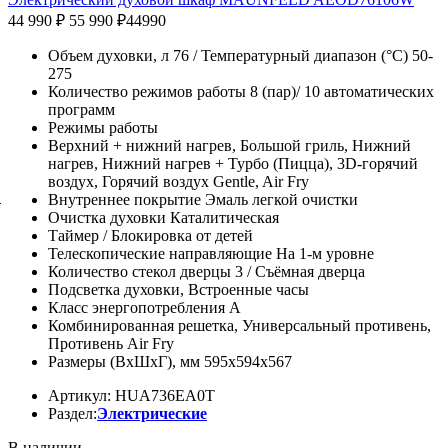
44 990 ₽
55 990 ₽
44990
Объем духовки, л 76 / Температурный диапазон (°C) 50-
275
Количество режимов работы 8 (пар)/ 10 автоматических
программ
Режимы работы
Верхний + нижний нагрев, Большой гриль, Нижний
нагрев, Нижний нагрев + Турбо (Пицца), 3D-горячий
воздух, Горячий воздух Gentle, Air Fry
й
Внутреннее покрытие Эмаль легкой очистки
Очистка духовки Каталитическая
Таймер / Блокировка от детей
Телескопические направляющие На 1-м уровне
Количество стекол дверцы 3 / Съёмная дверца
Подсветка духовки, Встроенные часы
Класс энергопотребления A
Комбинированная решетка, Универсальный противень,
Противень Air Fry
Размеры (ВхШхГ), мм 595x594x567
Артикул: HUA736EA0T
Раздел:
Электрические
В наличии