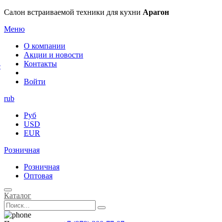
×
Салон встраиваемой техники для кухни
Арагон
Меню
О компании
Акции и новости
Контакты
е
Войти
rub
Руб
USD
EUR
Розничная
Розничная
Оптовая
Каталог