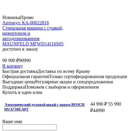
Новинка
Промо
Артикул: КА-00022816
Стиральная машина c сушкой,
инвертором и
автодозированием
MAUNFELD MFWD14116S05
доступно к заказу
90 990 ₽
90990
В корзину
Быстрая доставка
Доставка по всему Крыму
Официальная гарантия
Только сертифицированная продукция
Выгодные цены
Регулярные акции и спецпредложения
Поддержка
Поможем с выбором и оформлением
Купить в один клик
44 990 ₽
55 990
Электрический духовой шкаф с паром BOSCH
HUA736EA0T
₽
44990
Ваше имя