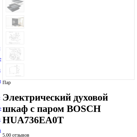
е
е
и
и
Пар
Электрический духовой
е
шкаф с паром BOSCH
е
HUA736EA0T
и
и
5.0
0 отзывов