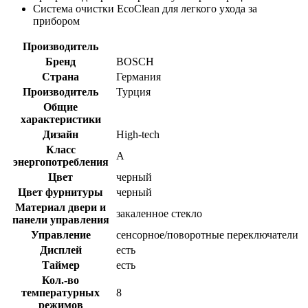
Система очистки EcoClean для легкого ухода за
прибором
Производитель
Бренд
BOSCH
Страна
Германия
Производитель
Турция
Общие
характеристики
Дизайн
High-tech
Класс
A
энергопотребления
Цвет
черный
Цвет фурнитуры
черный
Материал двери и
закаленное стекло
панели управления
Управление
сенсорное/поворотные переключатели
Дисплей
есть
Таймер
есть
Кол.-во
температурных
8
режимов