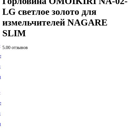
Горловина OMOIKIRI NA-02-
LG светлое золото для
измельчителей NAGARE
SLIM
е
5.0
0 отзывов
е
и
и
е
е
и
и