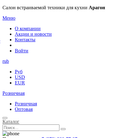
×
Салон встраиваемой техники для кухни
Арагон
Меню
О компании
Акции и новости
Контакты
е
Войти
rub
Руб
USD
EUR
Розничная
Розничная
Оптовая
Каталог