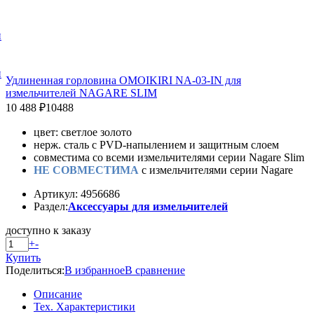
и
и
Удлиненная горловина OMOIKIRI NA-03-IN для
измельчителей NAGARE SLIM
10 488 ₽
10488
цвет: светлое золото
нерж. сталь с PVD-напылением и защитным слоем
совместима со всеми измельчителями серии Nagare Slim
НЕ СОВМЕСТИМА
с измельчителями серии Nagare
Артикул: 4956686
Раздел:
Аксессуары для измельчителей
доступно к заказу
+
-
Купить
Поделиться:
В избранное
В сравнение
Описание
Тех. Характеристики