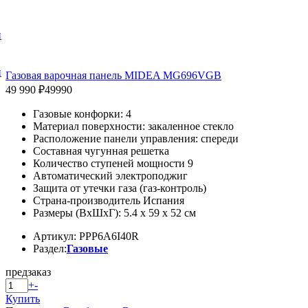
и
и
Газовая варочная панель MIDEA MG696VGB
49 990 ₽
49990
Газовые конфорки: 4
Материал поверхности: закаленное стекло
Расположение панели управления: спереди
Составная чугунная решетка
Количество ступеней мощности 9
Автоматический электроподжиг
Защита от утечки газа (газ-контроль)
Страна-производитель Испания
Размеры (ВхШхГ): 5.4 x 59 x 52 см
Артикул: PPP6A6I40R
Раздел:
Газовые
предзаказ
+
-
Купить