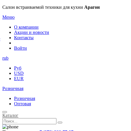
×
Салон встраиваемой техники для кухни
Арагон
Меню
О компании
Акции и новости
Контакты
е
Войти
rub
Руб
USD
EUR
Розничная
Розничная
Оптовая
Каталог