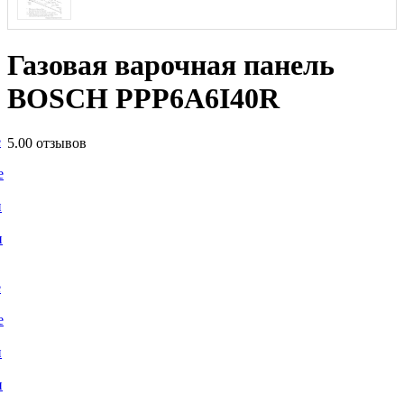
Газовая варочная панель
BOSCH PPP6A6I40R
е
5.0
0 отзывов
е
и
и
е
е
и
и