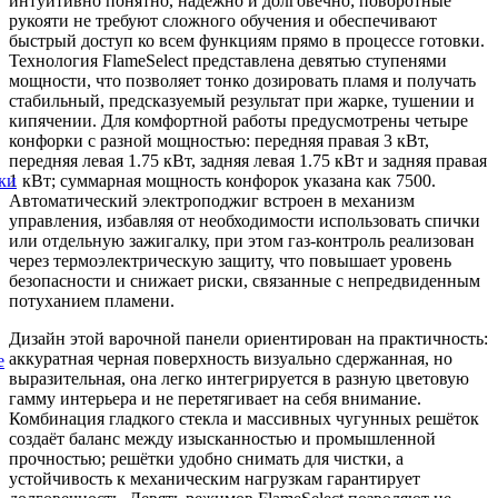
интуитивно понятно, надёжно и долговечно; поворотные
рукояти не требуют сложного обучения и обеспечивают
быстрый доступ ко всем функциям прямо в процессе готовки.
Технология FlameSelect представлена девятью ступенями
мощности, что позволяет тонко дозировать пламя и получать
стабильный, предсказуемый результат при жарке, тушении и
кипячении. Для комфортной работы предусмотрены четыре
конфорки с разной мощностью: передняя правая 3 кВт,
передняя левая 1.75 кВт, задняя левая 1.75 кВт и задняя правая
ки
1 кВт; суммарная мощность конфорок указана как 7500.
Автоматический электроподжиг встроен в механизм
управления, избавляя от необходимости использовать спички
или отдельную зажигалку, при этом газ-контроль реализован
через термоэлектрическую защиту, что повышает уровень
безопасности и снижает риски, связанные с непредвиденным
потуханием пламени.
Дизайн этой варочной панели ориентирован на практичность:
аккуратная черная поверхность визуально сдержанная, но
е
выразительная, она легко интегрируется в разную цветовую
гамму интерьера и не перетягивает на себя внимание.
Комбинация гладкого стекла и массивных чугунных решёток
создаёт баланс между изысканностью и промышленной
прочностью; решётки удобно снимать для чистки, а
устойчивость к механическим нагрузкам гарантирует