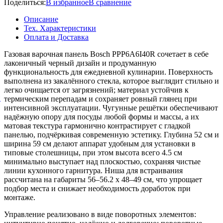
Поделиться:
В избранное
В сравнение
Описание
Тех. Характеристики
Оплата и Доставка
Газовая варочная панель Bosch PPP6A6I40R сочетает в себе
лаконичный черный дизайн и продуманную
функциональность для ежедневной кулинарии. Поверхность
выполнена из закалённого стекла, которое выглядит стильно и
легко очищается от загрязнений; материал устойчив к
й
термическим перепадам и сохраняет ровный глянец при
интенсивной эксплуатации. Чугунные решётки обеспечивают
надёжную опору для посуды любой формы и массы, а их
матовая текстура гармонично контрастирует с гладкой
панелью, подчёркивая современную эстетику. Глубина 52 см и
ширина 59 см делают аппарат удобным для установки в
типовые столешницы, при этом высота всего 4.5 см
минимально выступает над плоскостью, сохраняя чистые
линии кухонного гарнитура. Ниша для встраивания
рассчитана на габариты 56–56.2 х 48–49 см, что упрощает
подбор места и снижает необходимость доработок при
монтаже.
Управление реализовано в виде поворотных элементов: