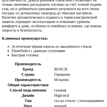
долговечность. Девять режимов FlameSelect позволяют не
только экономно расходовать топливо за счёт точной подачи
газа, но и добиваться одинакового результата на всех типах
посуды: от деликатных сковород до тяжелых кастрюль.
Наличие автоматического поджига и термоэлектрической
защиты упрощает эксплуатацию и повышает уровень
комфорта в доме, особенно в семейных условиях, где важны
скорость и безопасность.
Ключевые преимущества:
Эстетичная чёрная панель из закалённого стекла
FlameSelect с девятью ступенями
Быстрая готовка
Производитель
Бренд
BOSCH
Страна
Германия
Производитель
Испания
Общие характеристики
Способ подключения
газовая
Дизайн
High-tech
Тип
газ на стекле / стеклокерамике
Цвет
черный