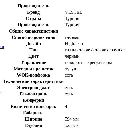
Производитель
Бренд
VESTEL
Страна
Турция
Производитель
Турция
Общие характеристики
Способ подключения
газовая
Дизайн
High-tech
ки
Тип
газ на стекле / стеклокерамике
Цвет
черный
Управление
поворотные регуляторы
Материал решеток
чугун
WOK-конфорка
есть
Технические характеристики
Электроподжиг
есть
е
Газ-контроль
есть
Конфорки
Количество конфорок
4
Габариты
Ширина
594 мм
Глубина
523 мм