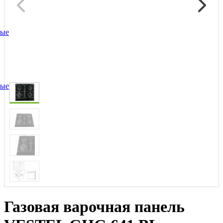
ные
ные
Газовая варочная панель