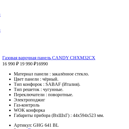
и
и
Газовая варочная панель CANDY CHXM32CX
16 990 ₽
19 990 ₽
16990
Материал панели : закалённое стекло.
Цвет панели : чёрный.
Тип конфорок : SABAF (Италия).
Тип решеток : чугунные.
Переключатели : поворотные.
Электроподжиг
Газ-контроль
WOK конфорка
Габариты прибора (ВхШхГ) : 44х594х523 мм.
Артикул: GHG 641 BL