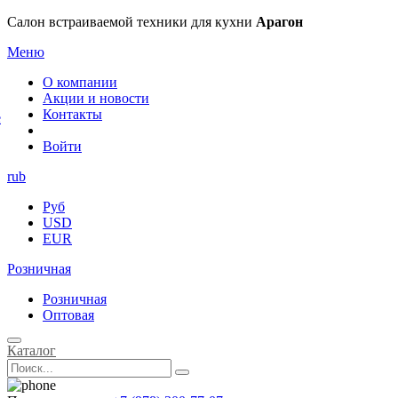
×
Салон встраиваемой техники для кухни
Арагон
Меню
О компании
Акции и новости
Контакты
е
Войти
rub
Руб
USD
EUR
Розничная
Розничная
Оптовая
Каталог