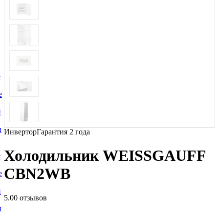
е
е
и
и
Инвертор
Гарантия 2 года
Холодильник WEISSGAUFF
е
CBN2WB
е
и
5.0
0 отзывов
и