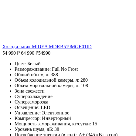
Холодильник MIDEA MDRB519MGE01ID
54 990 ₽
64 990 ₽
54990
й
Цвет: Белый
Размораживание: Full No Frost
Общий объем, л: 388
Объем холодильной камеры, л: 280
Объем морозильной камеры, л: 108
Зона свежести
Суперохлаждение
Суперзаморозка
Освещение: LED
Управление: Электронное
Компрессор: Инверторный
Мощность замораживания, кг/сутки: 15
Уровень шума, дБ: 38
Потребление энергии (в год) : A+ (345 кВт в год)