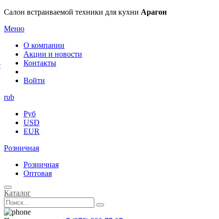
×
Салон встраиваемой техники для кухни
Арагон
Меню
О компании
Акции и новости
Контакты
е
Войти
rub
Руб
USD
EUR
Розничная
Розничная
Оптовая
Каталог