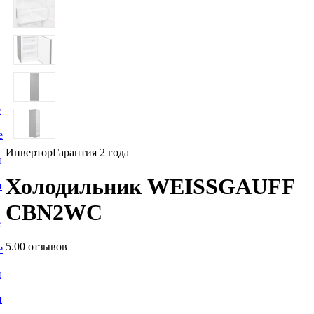
е
е
Инвертор
Гарантия 2 года
и
Холодильник WEISSGAUFF
и
CBN2WC
е
5.0
0 отзывов
е
и
и