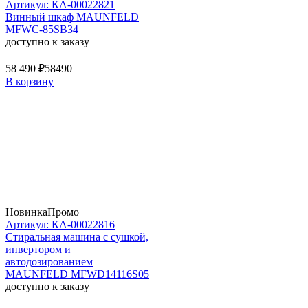
Артикул: КА-00022821
Винный шкаф MAUNFELD
MFWC-85SB34
доступно к заказу
58 490 ₽
58490
В корзину
Новинка
Промо
Артикул: КА-00022816
Стиральная машина c сушкой,
инвертором и
автодозированием
MAUNFELD MFWD14116S05
доступно к заказу