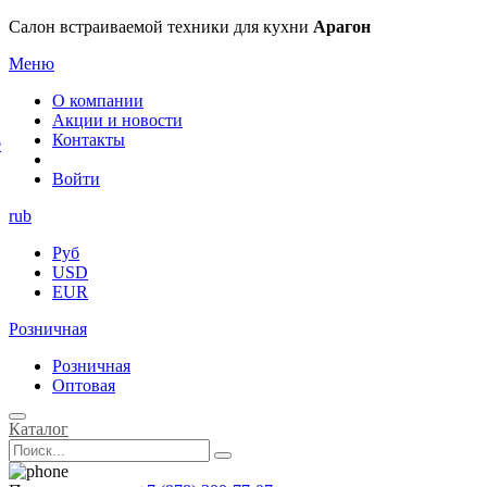
×
Салон встраиваемой техники для кухни
Арагон
Меню
О компании
Акции и новости
Контакты
е
Войти
rub
Руб
USD
EUR
Розничная
Розничная
Оптовая
Каталог