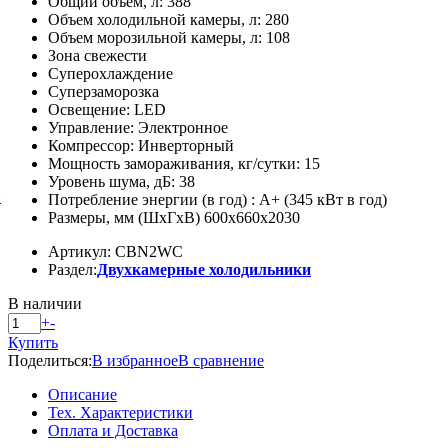
Общий объем, л: 388
Объем холодильной камеры, л: 280
Объем морозильной камеры, л: 108
Зона свежести
Суперохлаждение
Суперзаморозка
Освещение: LED
Управление: Электронное
Компрессор: Инверторный
Мощность замораживания, кг/сутки: 15
Уровень шума, дБ: 38
й
Потребление энергии (в год) : A+ (345 кВт в год)
Размеры, мм (ШхГхВ) 600х660х2030
Артикул: CBN2WC
Раздел:
Двухкамерные холодильники
В наличии
+
-
Купить
Поделиться:
В избранное
В сравнение
Описание
Тех. Характеристики
Оплата и Доставка