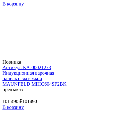
В корзину
Новинка
Артикул: КА-00021273
Индукционная варочная
панель с вытяжкой
MAUNFELD MIHC604SF2BK
предзаказ
101 490 ₽
101490
В корзину