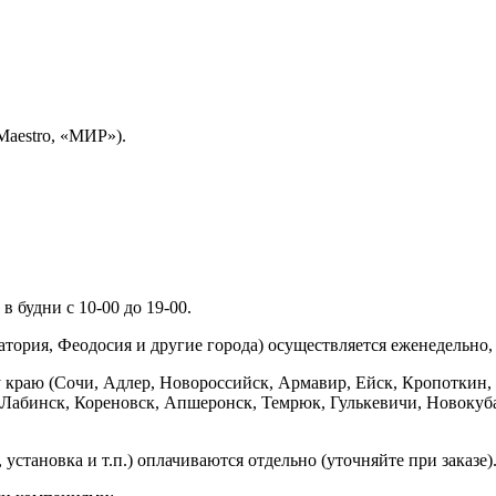
Maestro, «МИР»).
 будни с 10-00 до 19-00.
ория, Феодосия и другие города) осуществляется еженедельно, д
у краю (Сочи, Адлер, Новороссийск, Армавир, Ейск, Кропоткин,
ь-Лабинск, Кореновск, Апшеронск, Темрюк, Гулькевичи, Новоку
установка и т.п.) оплачиваются отдельно (уточняйте при заказе)