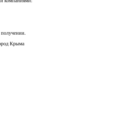
ми компаниями:
 получении.
город Крыма