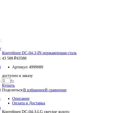
е
е
Контейнер DC-04-3-IN нержавеющая сталь
и
43 588 ₽
43588
и
Артикул: 4999089
доступно к заказу
+
-
е
Купить
е
Поделиться:
В избранное
В сравнение
Описание
и
Оплата и Доставка
и
Контейнер DC-04-3-LG светлое золото