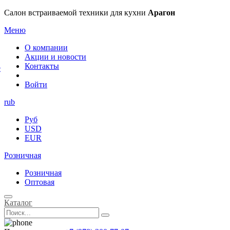
×
Салон встраиваемой техники для кухни
Арагон
Меню
О компании
Акции и новости
Контакты
е
Войти
rub
Руб
USD
EUR
Розничная
Розничная
Оптовая
Каталог