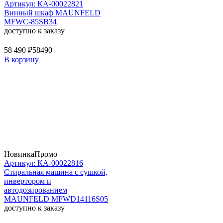
Артикул: КА-00022821
Винный шкаф MAUNFELD
MFWC-85SB34
доступно к заказу
58 490 ₽
58490
В корзину
Новинка
Промо
Артикул: КА-00022816
Стиральная машина c сушкой,
инвертором и
автодозированием
MAUNFELD MFWD14116S05
доступно к заказу