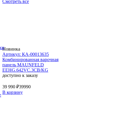
Смотреть все
ки
Новинка
Артикул: КА-00013635
Комбинированная варочная
панель MAUNFELD
EEHG.642VC.3CB/KG
доступно к заказу
39 990 ₽
39990
В корзину
е