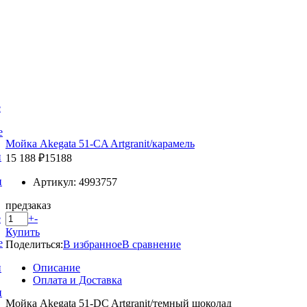
е
е
Мойка Akegata 51-CA Artgranit/карамель
и
15 188 ₽
15188
и
Артикул: 4993757
предзаказ
+
-
е
Купить
е
Поделиться:
В избранное
В сравнение
Описание
и
Оплата и Доставка
и
Мойка Akegata 51-DC Artgranit/темный шоколад