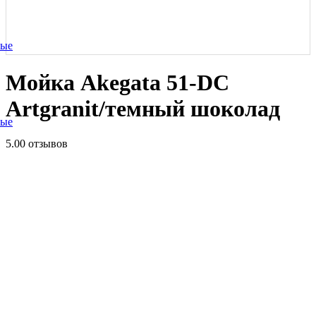
ные
Мойка Akegata 51-DC
Artgranit/темный шоколад
ные
5.0
0 отзывов