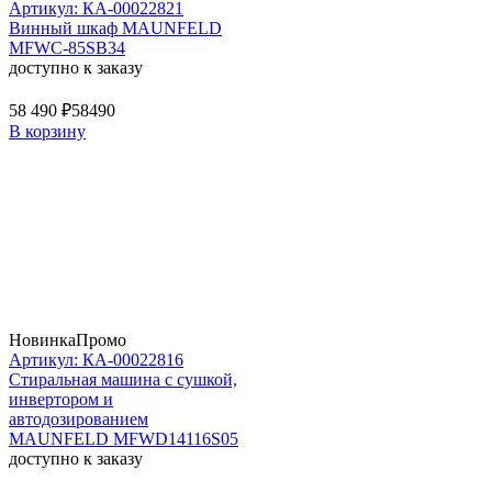
Артикул: КА-00022821
Винный шкаф MAUNFELD
MFWC-85SB34
доступно к заказу
58 490 ₽
58490
В корзину
Новинка
Промо
Артикул: КА-00022816
Стиральная машина c сушкой,
инвертором и
автодозированием
MAUNFELD MFWD14116S05
доступно к заказу