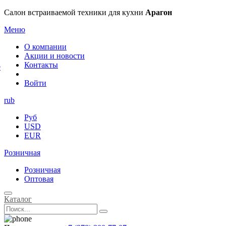
×
Салон встраиваемой техники для кухни
Арагон
Меню
О компании
Акции и новости
Контакты
е
Войти
rub
Руб
USD
EUR
Розничная
Розничная
Оптовая
Каталог