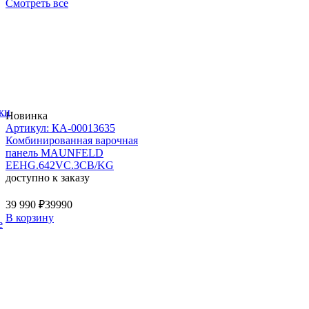
Смотреть все
ки
Новинка
Артикул: КА-00013635
Комбинированная варочная
панель MAUNFELD
EEHG.642VC.3CB/KG
доступно к заказу
39 990 ₽
39990
В корзину
е