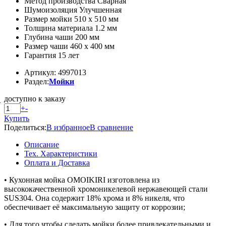
Метод производства Сварная
Шумоизоляция Улучшенная
Размер мойки 510 x 510 мм
Толщина материала 1.2 мм
Глубина чаши 200 мм
Размер чаши 460 x 400 мм
Гарантия 15 лет
Артикул: 4997013
Раздел:
Мойки
доступно к заказу
й
+
-
Купить
Поделиться:
В избранное
В сравнение
Описание
Тех. Характеристики
Оплата и Доставка
• Кухонная мойка OMOIKIRI изготовлена из
высококачественной хромоникелевой нержавеющей стали
SUS304. Она содержит 18% хрома и 8% никеля, что
обеспечивает её максимальную защиту от коррозии;
• Для того чтобы сделать мойки более привлекательными и