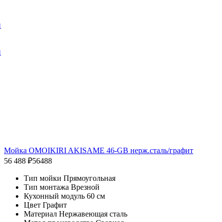
и
и
Мойка OMOIKIRI AKISAME 46-GB нерж.сталь/графит
56 488 ₽
56488
Тип мойки Прямоугольная
Тип монтажа Врезной
Кухонный модуль 60 см
Цвет Графит
Материал Нержавеющая сталь