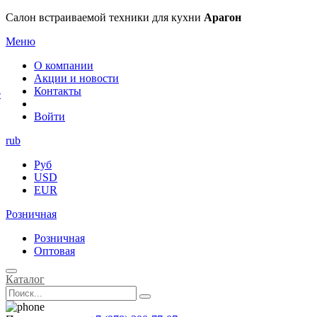
×
Салон встраиваемой техники для кухни
Арагон
Меню
О компании
Акции и новости
Контакты
е
Войти
rub
Руб
USD
EUR
Розничная
Розничная
Оптовая
Каталог