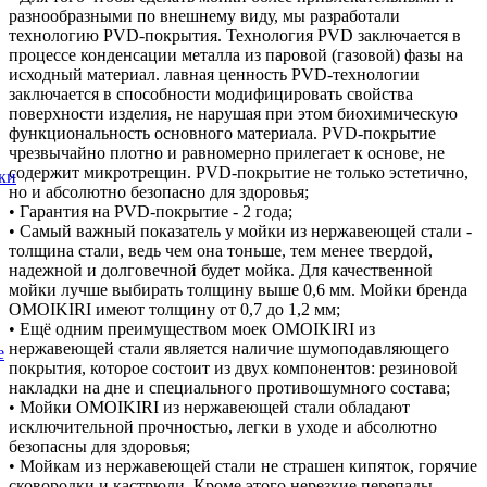
разнообразными по внешнему виду, мы разработали
технологию PVD-покрытия. Технология PVD заключается в
процессе конденсации металла из паровой (газовой) фазы на
исходный материал. лавная ценность PVD-технологии
заключается в способности модифицировать свойства
поверхности изделия, не нарушая при этом биохимическую
функциональность основного материала. PVD-покрытие
чрезвычайно плотно и равномерно прилегает к основе, не
содержит микротрещин. PVD-покрытие не только эстетично,
ки
но и абсолютно безопасно для здоровья;
• Гарантия на PVD-покрытие - 2 года;
• Самый важный показатель у мойки из нержавеющей стали -
толщина стали, ведь чем она тоньше, тем менее твердой,
надежной и долговечной будет мойка. Для качественной
мойки лучше выбирать толщину выше 0,6 мм. Мойки бренда
OMOIKIRI имеют толщину от 0,7 до 1,2 мм;
• Ещё одним преимуществом моек OMOIKIRI из
нержавеющей стали является наличие шумоподавляющего
е
покрытия, которое состоит из двух компонентов: резиновой
накладки на дне и специального противошумного состава;
• Мойки OMOIKIRI из нержавеющей стали обладают
исключительной прочностью, легки в уходе и абсолютно
безопасны для здоровья;
• Мойкам из нержавеющей стали не страшен кипяток, горячие
сковородки и кастрюли. Кроме этого нерезкие перепады