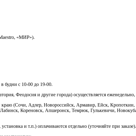
Maestro, «МИР»).
 будни с 10-00 до 19-00.
ория, Феодосия и другие города) осуществляется еженедельно, д
у краю (Сочи, Адлер, Новороссийск, Армавир, Ейск, Кропоткин,
ь-Лабинск, Кореновск, Апшеронск, Темрюк, Гулькевичи, Новоку
установка и т.п.) оплачиваются отдельно (уточняйте при заказе)