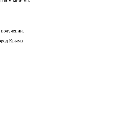
ми компаниями:
 получении.
город Крыма