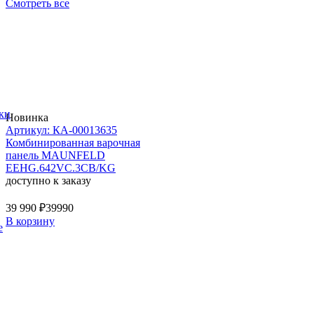
Смотреть все
ки
Новинка
Артикул: КА-00013635
Комбинированная варочная
панель MAUNFELD
EEHG.642VC.3CB/KG
доступно к заказу
39 990 ₽
39990
В корзину
е