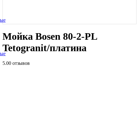
ные
Мойка Bosen 80-2-PL
Tetogranit/платина
ные
5.0
0 отзывов