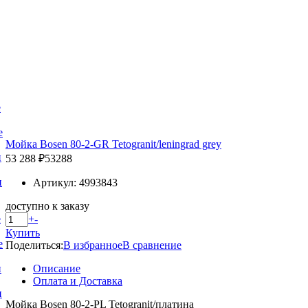
е
е
Мойка Bosen 80-2-GR Tetogranit/leningrad grey
и
53 288 ₽
53288
и
Артикул: 4993843
доступно к заказу
+
-
е
Купить
е
Поделиться:
В избранное
В сравнение
Описание
и
Оплата и Доставка
и
Мойка Bosen 80-2-PL Tetogranit/платина