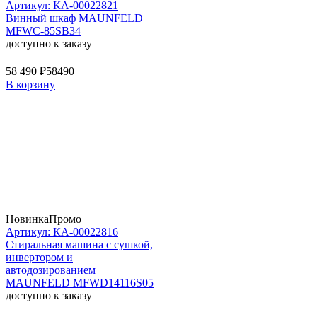
Артикул: КА-00022821
Винный шкаф MAUNFELD
MFWC-85SB34
доступно к заказу
58 490 ₽
58490
В корзину
Новинка
Промо
Артикул: КА-00022816
Стиральная машина c сушкой,
инвертором и
автодозированием
MAUNFELD MFWD14116S05
доступно к заказу