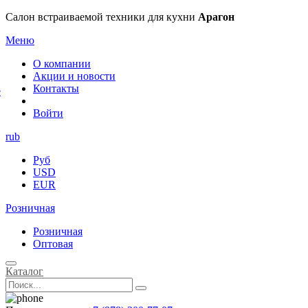
×
Салон встраиваемой техники для кухни
Арагон
Меню
О компании
Акции и новости
Контакты
е
Войти
rub
Руб
USD
EUR
Розничная
Розничная
Оптовая
Каталог