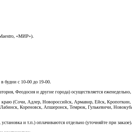
Maestro, «МИР»).
 будни с 10-00 до 19-00.
ория, Феодосия и другие города) осуществляется еженедельно, д
у краю (Сочи, Адлер, Новороссийск, Армавир, Ейск, Кропоткин,
ь-Лабинск, Кореновск, Апшеронск, Темрюк, Гулькевичи, Новоку
установка и т.п.) оплачиваются отдельно (уточняйте при заказе)