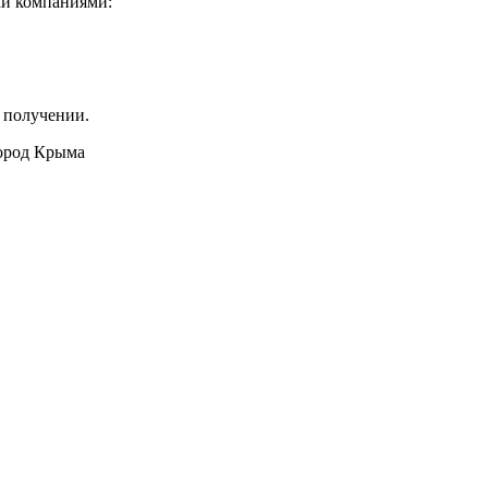
ми компаниями:
 получении.
город Крыма