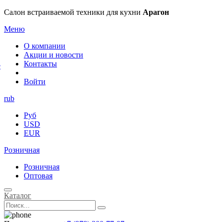
×
Салон встраиваемой техники для кухни
Арагон
Меню
О компании
Акции и новости
Контакты
е
Войти
rub
Руб
USD
EUR
Розничная
Розничная
Оптовая
Каталог