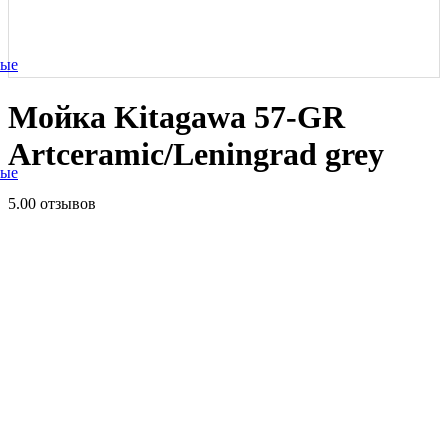
ные
Мойка Kitagawa 57-GR
Artceramic/Leningrad grey
ные
5.0
0 отзывов