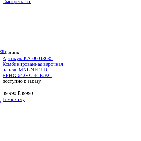
Смотреть все
ки
Новинка
Артикул: КА-00013635
Комбинированная варочная
панель MAUNFELD
EEHG.642VC.3CB/KG
доступно к заказу
39 990 ₽
39990
В корзину
е