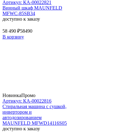
Артикул: КА-00022821
Винный шкаф MAUNFELD
MFWC-85SB34
доступно к заказу
58 490 ₽
58490
В корзину
Новинка
Промо
Артикул: КА-00022816
Стиральная машина c сушкой,
инвертором и
автодозированием
MAUNFELD MFWD14116S05
доступно к заказу