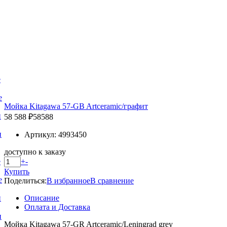
е
е
Мойка Kitagawa 57-GB Artceramic/графит
и
58 588 ₽
58588
и
Артикул: 4993450
доступно к заказу
+
-
е
Купить
е
Поделиться:
В избранное
В сравнение
Описание
и
Оплата и Доставка
и
Мойка Kitagawa 57-GR Artceramic/Leningrad grey