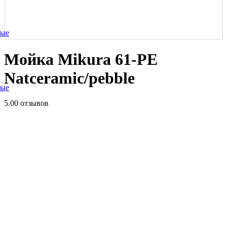
ные
Мойка Mikura 61-PE
Natceramic/pebble
ные
5.0
0 отзывов