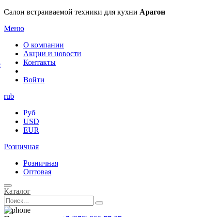
×
Салон встраиваемой техники для кухни
Арагон
Меню
О компании
Акции и новости
Контакты
е
Войти
rub
Руб
USD
EUR
Розничная
Розничная
Оптовая
Каталог