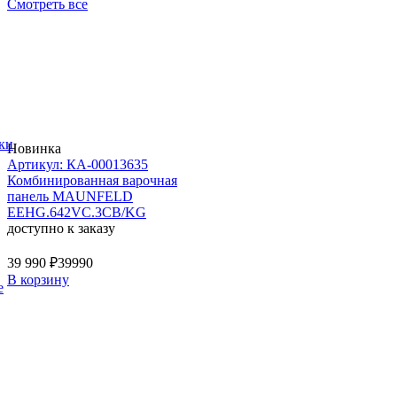
Смотреть все
ки
Новинка
Артикул: КА-00013635
Комбинированная варочная
панель MAUNFELD
EEHG.642VC.3CB/KG
доступно к заказу
39 990 ₽
39990
В корзину
е