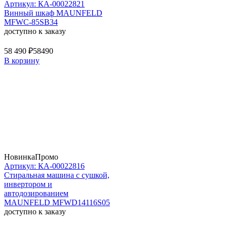
Артикул: КА-00022821
Винный шкаф MAUNFELD
MFWC-85SB34
доступно к заказу
58 490 ₽
58490
В корзину
Новинка
Промо
Артикул: КА-00022816
Стиральная машина c сушкой,
инвертором и
автодозированием
MAUNFELD MFWD14116S05
доступно к заказу