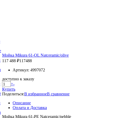
е
е
Мойка Mikura 61-OL Natceramic/olive
и
117 488 ₽
117488
и
Артикул: 4997072
доступно к заказу
+
-
е
Купить
е
Поделиться:
В избранное
В сравнение
Описание
и
Оплата и Доставка
и
Мойка Mikura 61-PE Natceramic/pebble